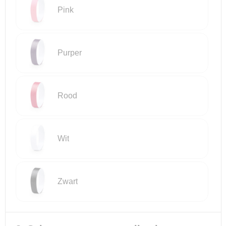
Pink
Reistassensets
Goodiebags
Purper
Rood
Wit
Zwart