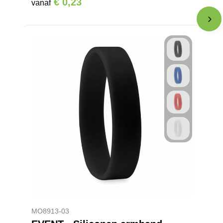
€ 0,23
vanaf
MO8913-03