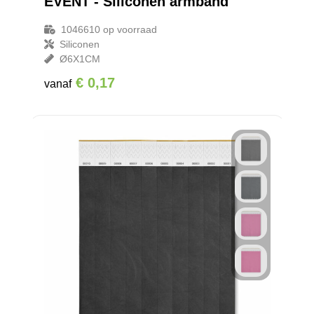
EVENT - Siliconen armband
1046610
op voorraad
Siliconen
Ø6X1CM
€ 0,17
vanaf