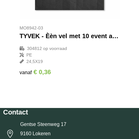
MO8942-03
TYVEK - Èèn vel met 10 event armbandjes
304812
op voorraad
PE
24,5X19
€ 0,36
vanaf
Contact
Gentse Steenweg 17
9160 Lokeren