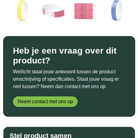
Sinterklaas
Katoenen draagtassen
Reflecterende polo's
Schoenen
Sleutelhangers en Lanyards
Kledingtassen
Reflecterende vesten
Sweaters
Snoepgoed
Koeltassen en Koelboxen
Regenkleding
T-Shirts
Spellen voor binnen en buiten
Koffers en Trolleys
Restauranttextiel
Vesten
Heb je een vraag over dit
product?
Sport
Laptop hoezen en tassen
Schoenen
Wellicht staat jouw antwoord tussen de product
Themapakketten
Matrozentassen
Schorten en Sloven
omschrijving of specificaties. Staat jouw vraag er
niet tussen? Neem dan contact met ons op
Veiligheid, Auto en Fiets
Opbergtassen
Sweaters
Neem contact met ons op
Vrije tijd en Strand
Opvouwbare tassen
T-Shirts
Waterflesjes
Papieren tassen
Veiligheidssignalering en Verlichting
Stel product samen