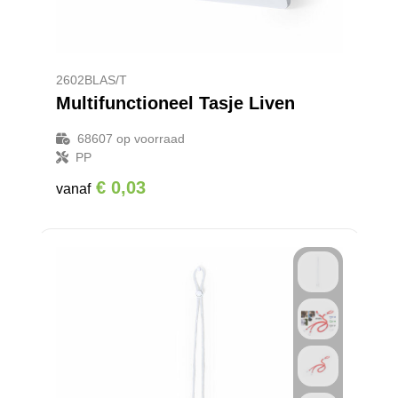
Promotietassen
Veiligheidsvesten en Veiligheidshesjes
Reistassen
Vesten
2602BLAS/T
Rugzakken
Hoofdbescherming
Multifunctioneel Tasje Liven
Schoenentassen
Oog- en gelaatsbescherming
68607
op voorraad
PP
Schoudertassen
Gehoorbescherming
€ 0,03
vanaf
Sporttassen
Ademhalingsbescherming
Strandtassen
Tablettassen
Toilettassen
Waterbestendige tassen