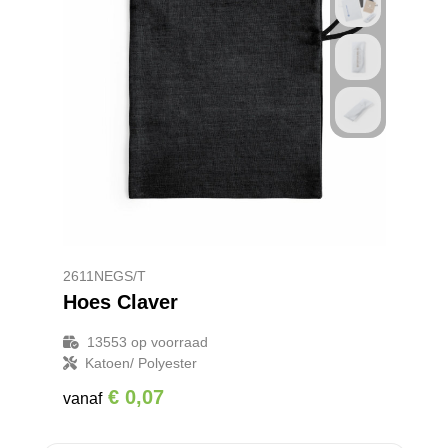
2611NEGS/T
Hoes Claver
13553
op voorraad
Katoen/ Polyester
€ 0,07
vanaf