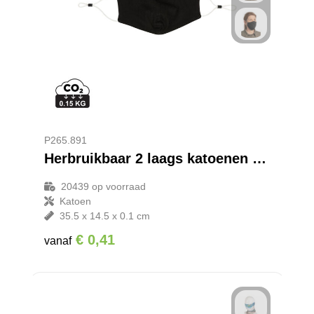
P265.891
Herbruikbaar 2 laags katoenen gezichtsmasker
20439
op voorraad
Katoen
35.5 x 14.5 x 0.1 cm
€ 0,41
vanaf