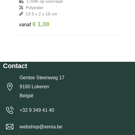
17096
op voorraad
Polyester
13.5 x 2 x 18 cm
€ 1,00
vanaf
Contact
Gentse Steenweg 17
9160 Lokeren
België
+32 9 349 41 40
webshop@xenia.be