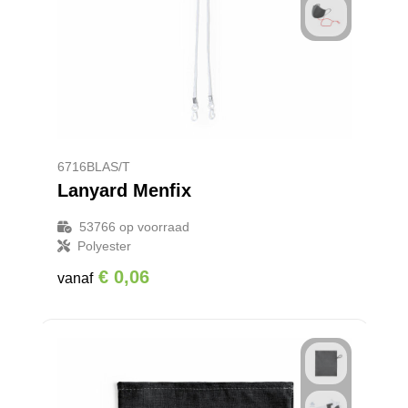
Reistassensets
Goodiebags
6716BLAS/T
Lanyard Menfix
53766
op voorraad
Polyester
€ 0,06
vanaf