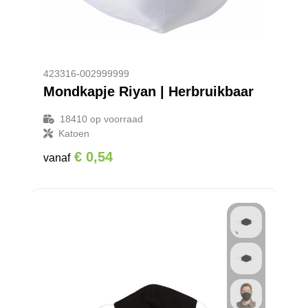
423316-002999999
Mondkapje Riyan | Herbruikbaar
18410
op voorraad
Katoen
€ 0,54
vanaf