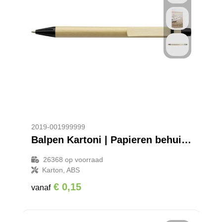
Promotietassen
Veiligheidsvesten en Veiligheidshesjes
Reistassen
Vesten
Rugzakken
Hoofdbescherming
Schoenentassen
Oog- en gelaatsbescherming
Schoudertassen
Gehoorbescherming
Sporttassen
Ademhalingsbescherming
2019-001999999
Balpen Kartoni | Papieren behuizing | Houten clip
Strandtassen
26368
op voorraad
Karton, ABS
Tablettassen
€ 0,15
vanaf
Toilettassen
Waterbestendige tassen