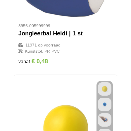
Promotietassen
Veiligheidsvesten en Veiligheidshesjes
Reistassen
Vesten
3956-005999999
Rugzakken
Hoofdbescherming
Jongleerbal Heidi | 1 st
Schoenentassen
Oog- en gelaatsbescherming
11971
op voorraad
Kunststof, PP, PVC
Schoudertassen
Gehoorbescherming
€ 0,48
vanaf
Sporttassen
Ademhalingsbescherming
Strandtassen
Tablettassen
Toilettassen
Waterbestendige tassen