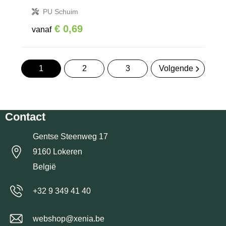
PU Schuim
€ 0,69
vanaf
1
2
3
Volgende
Contact
Gentse Steenweg 17
9160 Lokeren
België
+32 9 349 41 40
webshop@xenia.be