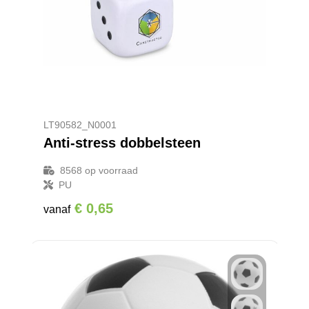
LT90582_N0001
Anti-stress dobbelsteen
8568
op voorraad
PU
€ 0,65
vanaf