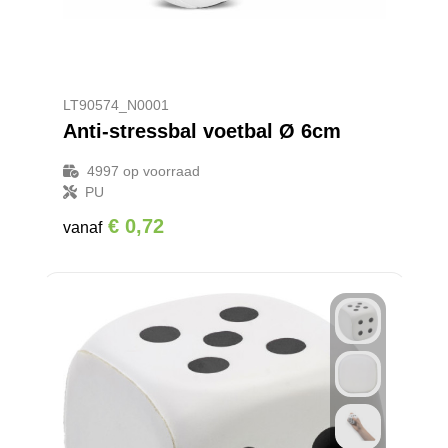
LT90574_N0001
Anti-stressbal voetbal Ø 6cm
4997
op voorraad
PU
€ 0,72
vanaf