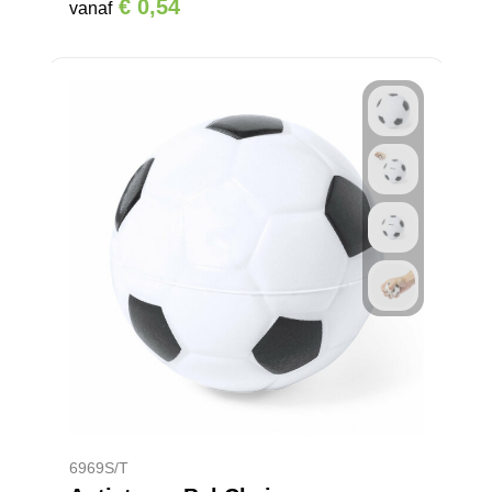
€ 0,54
vanaf
6969S/T