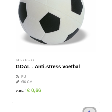
KC2718-33
GOAL - Anti-stress voetbal
PU
Ø6 CM
€ 0,66
vanaf