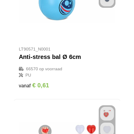
LT90571_N0001
Anti-stress bal Ø 6cm
66570
op voorraad
PU
€ 0,61
vanaf