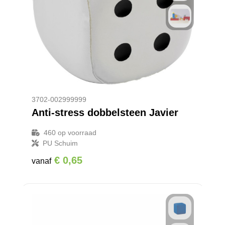
3702-002999999
Anti-stress dobbelsteen Javier
460
op voorraad
PU Schuim
€ 0,65
vanaf