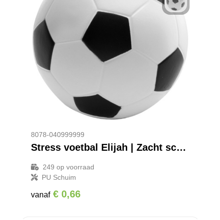
8078-040999999
Stress voetbal Elijah | Zacht schuim | 6,1 cm
249
op voorraad
PU Schuim
€ 0,66
vanaf