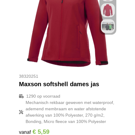
38320251
Maxson softshell dames jas
1290
op voorraad
Mechanisch rekbaar geweven met waterproof,
ademend membraam en water afstotende
afwerking van 100% Polyester, 270 g/m2,
Bonding, Micro fleece van 100% Polyester
€ 5,59
vanaf