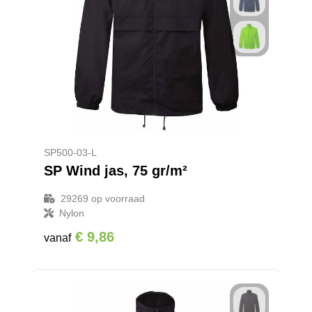
SP500-03-L
SP Wind jas, 75 gr/m²
29269
op voorraad
Nylon
€ 9,86
vanaf