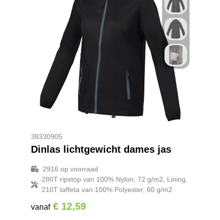
38330905
Dinlas lichtgewicht dames jas
2916
op voorraad
280T ripstop van 100% Nylon, 72 g/m2, Lining,
210T taffeta van 100% Polyester, 60 g/m2
€ 12,59
vanaf