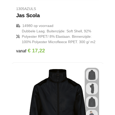
1305AZULS
Jas Scola
14980
op voorraad
Dubbele Laag. Buitenzijde: Soft Shell, 92%
Polyester RPET/ 8% Elastaan. Binnenzijde:
100% Polyester Microfleece RPET. 300 g/ m2
€ 17,22
vanaf