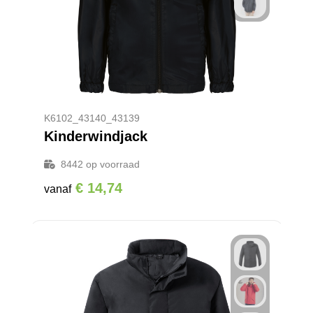
K6102_43140_43139
Kinderwindjack
8442
op voorraad
€ 14,74
vanaf