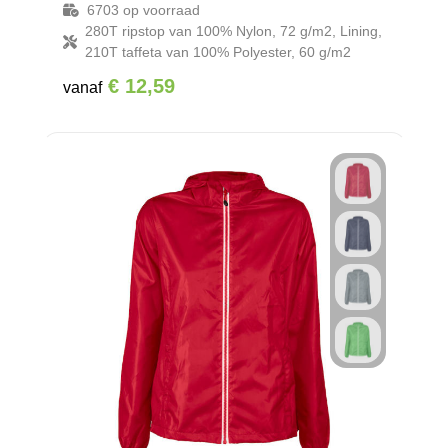
6703
op voorraad
280T ripstop van 100% Nylon, 72 g/m2, Lining,
210T taffeta van 100% Polyester, 60 g/m2
€ 12,59
vanaf