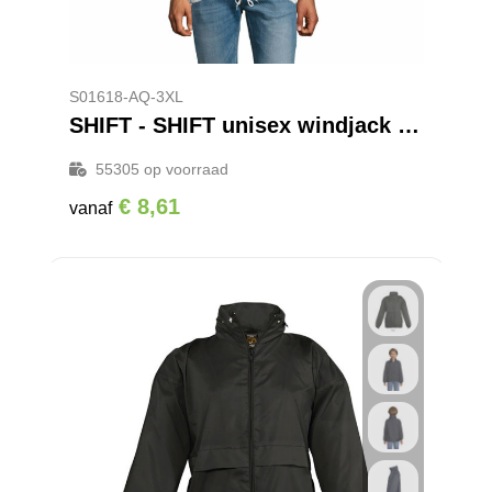
Promotietassen
Veiligheidsvesten en Veiligheidshesjes
Reistassen
Vesten
S01618-AQ-3XL
Rugzakken
Hoofdbescherming
SHIFT - SHIFT unisex windjack 210g
Schoenentassen
Oog- en gelaatsbescherming
55305
op voorraad
€ 8,61
vanaf
Schoudertassen
Gehoorbescherming
Sporttassen
Ademhalingsbescherming
Strandtassen
Tablettassen
Toilettassen
Waterbestendige tassen