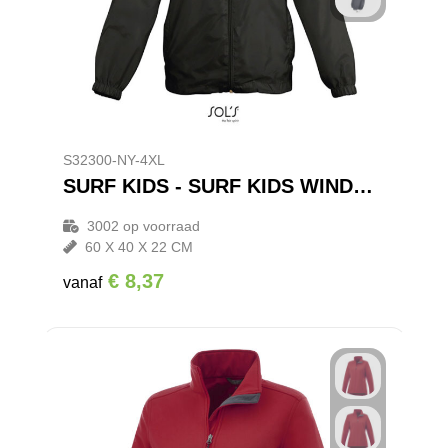
Reistassensets
Goodiebags
S32300-NY-4XL
SURF KIDS - SURF KIDS WINDBREAKER 210g
3002
op voorraad
60 X 40 X 22 CM
€ 8,37
vanaf