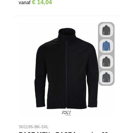
€ 14,04
vanaf
S01195-BK-3XL