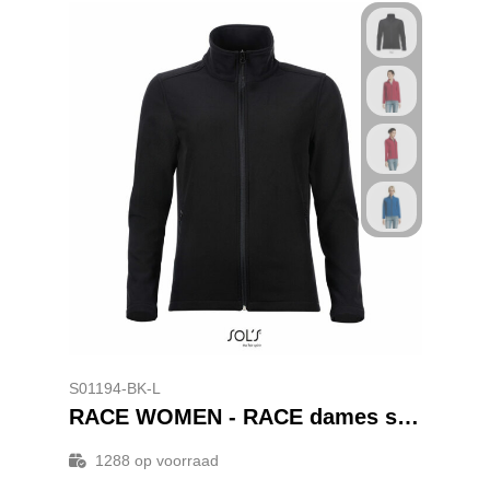
S01194-BK-L
RACE WOMEN - RACE dames shoftshell 280g
1288
op voorraad