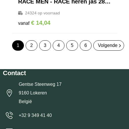
RACE MEN - RACE heren jas 280g
24324
op voorraad
€ 14,04
vanaf
1
2
3
4
5
6
Volgende
Contact
Gentse Steenweg 17
9160 Lokeren
België
+32 9 349 41 40