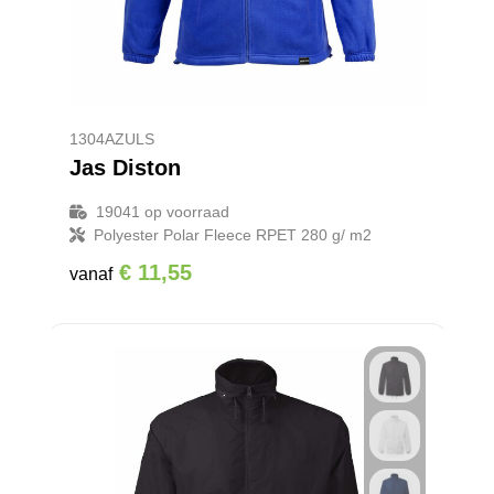
1304AZULS
Jas Diston
19041
op voorraad
Polyester Polar Fleece RPET 280 g/ m2
€ 11,55
vanaf