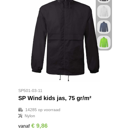
SP501-03-11
SP Wind kids jas, 75 gr/m²
14285
op voorraad
Nylon
€ 9,86
vanaf