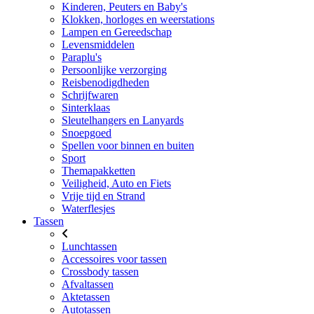
Kinderen, Peuters en Baby's
Klokken, horloges en weerstations
Lampen en Gereedschap
Levensmiddelen
Paraplu's
Persoonlijke verzorging
Reisbenodigdheden
Schrijfwaren
Sinterklaas
Sleutelhangers en Lanyards
Snoepgoed
Spellen voor binnen en buiten
Sport
Themapakketten
Veiligheid, Auto en Fiets
Vrije tijd en Strand
Waterflesjes
Tassen
Lunchtassen
Accessoires voor tassen
Crossbody tassen
Afvaltassen
Aktetassen
Autotassen