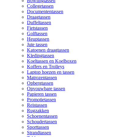
Bowlingtassen
Collegetassen
Documententassen
Draagtassen
Duffeltassen
Fietstassen
Golftassen
Heuptassen
Jute tassen
Katoenen draagtassen
Kledingtassen
Koeltassen en Koelboxen
Koffers en Trolleys
Laptop hoezen en tassen
Matrozentassen
Opbergtassen
Opvouwbare tassen
Papieren tassen
Promotietassen
Reistassen
Rugzakken
Schoenentassen
Schoudertassen
Sporttassen
Strandtassen