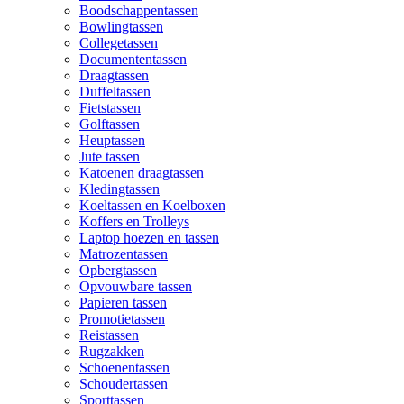
Boodschappentassen
Bowlingtassen
Collegetassen
Documententassen
Draagtassen
Duffeltassen
Fietstassen
Golftassen
Heuptassen
Jute tassen
Katoenen draagtassen
Kledingtassen
Koeltassen en Koelboxen
Koffers en Trolleys
Laptop hoezen en tassen
Matrozentassen
Opbergtassen
Opvouwbare tassen
Papieren tassen
Promotietassen
Reistassen
Rugzakken
Schoenentassen
Schoudertassen
Sporttassen