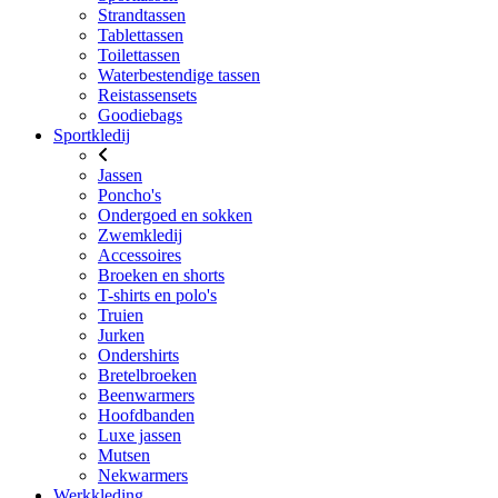
Strandtassen
Tablettassen
Toilettassen
Waterbestendige tassen
Reistassensets
Goodiebags
Sportkledij
Jassen
Poncho's
Ondergoed en sokken
Zwemkledij
Accessoires
Broeken en shorts
T-shirts en polo's
Truien
Jurken
Ondershirts
Bretelbroeken
Beenwarmers
Hoofdbanden
Luxe jassen
Mutsen
Nekwarmers
Werkkleding