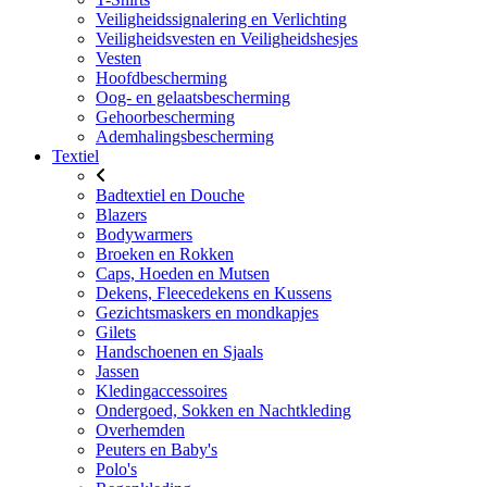
Veiligheidssignalering en Verlichting
Veiligheidsvesten en Veiligheidshesjes
Vesten
Hoofdbescherming
Oog- en gelaatsbescherming
Gehoorbescherming
Ademhalingsbescherming
Textiel
Badtextiel en Douche
Blazers
Bodywarmers
Broeken en Rokken
Caps, Hoeden en Mutsen
Dekens, Fleecedekens en Kussens
Gezichtsmaskers en mondkapjes
Gilets
Handschoenen en Sjaals
Jassen
Kledingaccessoires
Ondergoed, Sokken en Nachtkleding
Overhemden
Peuters en Baby's
Polo's