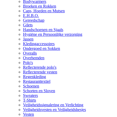
Bodywarmers
Broeken en Rokken
Caps, Hoeden en Mutsen
E.H.B.O.
Gereedschap
Gilets
Handschoenen en Sjaals
Hygiëne en Persoonlijke verzorging
Jassen
Kledingaccessoires
Ondergoed en Sokken
Overalls
Overhemden
Polo's
Reflecterende polo's
Reflecterende vesten
Regenkleding
Restauranttextiel
Schoenen
Schorten en Sloven
Sweaters
T-Shirts
Veiligheidssignalering en Verlichting
Veiligheidsvesten en Veiligheidshesjes
Vesten