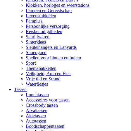
Klokken, horloges en weerstations
Lampen en Gereedschap
Levensmiddelen
Paraplu's
Persoonlijke verzorging
Reisbenodigdheden
Schrijfwaren
Sinterklaas
Sleutelhangers en Lanyards
Snoepgoed
Spellen voor binnen en buiten
Sport
Themapakketten
Veiligheid, Auto en Fiets
Vrije tijd en Strand
Waterflesjes
Tassen
Lunchtassen
Accessoires voor tassen
Crossbody tassen
Afvaltassen
Aktetassen
Autotassen
Boodschappentassen