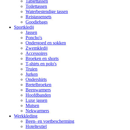
Tablettassen
Toilettassen
Waterbestendige tassen
Reistassensets
Goodiebags
Sportkledij
Jassen
Poncho's
Ondergoed en sokken
Zwemkledij
Accessoires
Broeken en shorts
T-shirts en polo's
Truien
Jurken
Ondershirts
Bretelbroeken
Beenwarmers
Hoofdbanden
Luxe jassen
Mutsen
Nekwarmers
Werkkleding
Been- en voetbescherming
Hoteltextiel