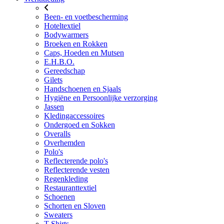
Been- en voetbescherming
Hoteltextiel
Bodywarmers
Broeken en Rokken
Caps, Hoeden en Mutsen
E.H.B.O.
Gereedschap
Gilets
Handschoenen en Sjaals
Hygiëne en Persoonlijke verzorging
Jassen
Kledingaccessoires
Ondergoed en Sokken
Overalls
Overhemden
Polo's
Reflecterende polo's
Reflecterende vesten
Regenkleding
Restauranttextiel
Schoenen
Schorten en Sloven
Sweaters
T-Shirts