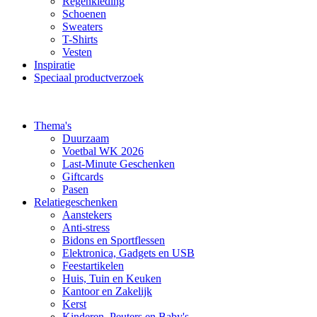
Regenkleding
Schoenen
Sweaters
T-Shirts
Vesten
Inspiratie
Speciaal productverzoek
Thema's
Duurzaam
Voetbal WK 2026
Last-Minute Geschenken
Giftcards
Pasen
Relatiegeschenken
Aanstekers
Anti-stress
Bidons en Sportflessen
Elektronica, Gadgets en USB
Feestartikelen
Huis, Tuin en Keuken
Kantoor en Zakelijk
Kerst
Kinderen, Peuters en Baby's