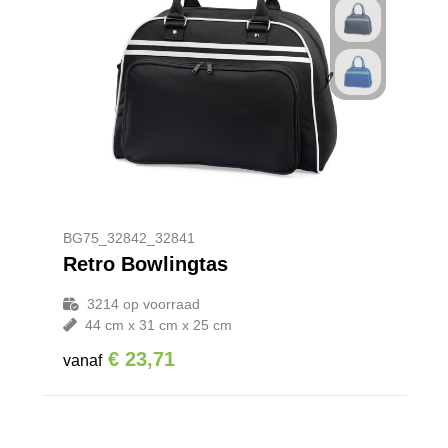
BG75_32842_32841
Retro Bowlingtas
3214
op voorraad
44 cm x 31 cm x 25 cm
€ 23,71
vanaf