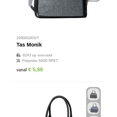
Reistassensets
Goodiebags
20900GRIS/T
Tas Monik
8243
op voorraad
Polyester 600D RPET
€ 5,88
vanaf