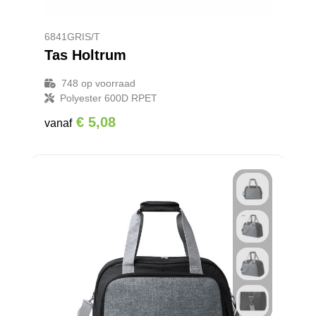
Promotietassen
Veiligheidsvesten en Veiligheidshesjes
Reistassen
Vesten
6841GRIS/T
Tas Holtrum
Rugzakken
Hoofdbescherming
748
op voorraad
Polyester 600D RPET
Schoenentassen
Oog- en gelaatsbescherming
€ 5,08
vanaf
Schoudertassen
Gehoorbescherming
Sporttassen
Ademhalingsbescherming
Strandtassen
Tablettassen
Toilettassen
Waterbestendige tassen