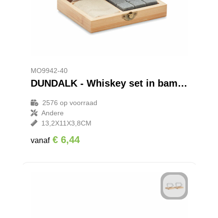
MO9942-40
DUNDALK - Whiskey set in bamboe box
2576
op voorraad
Andere
13,2X11X3,8CM
€ 6,44
vanaf