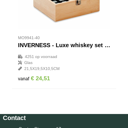
MO9941-40
INVERNESS - Luxe whiskey set in bamboe box
4251
op voorraad
Glas
21,5X19,5X10,5CM
€ 24,51
vanaf
Contact