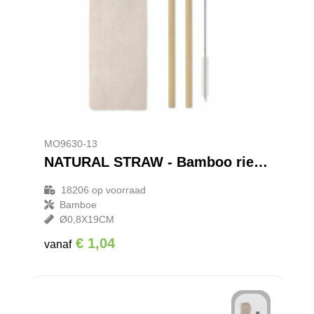
Promotietassen
Veiligheidsvesten en Veiligheidshesjes
Reistassen
Vesten
Rugzakken
Hoofdbescherming
Schoenentassen
Oog- en gelaatsbescherming
Schoudertassen
Gehoorbescherming
MO9630-13
NATURAL STRAW - Bamboo rietjes en borstel set
Sporttassen
Ademhalingsbescherming
18206
op voorraad
Bamboe
Strandtassen
Ø0,8X19CM
€ 1,04
Tablettassen
vanaf
Toilettassen
Waterbestendige tassen