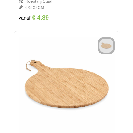
Roestvrij Staal
6X8X2CM
€ 4,89
vanaf