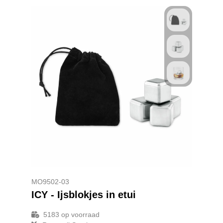
MO9502-03
ICY - Ijsblokjes in etui
5183
op voorraad