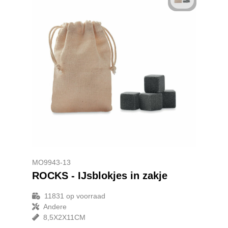
Reistassensets
Goodiebags
MO9943-13
ROCKS - IJsblokjes in zakje
11831
op voorraad
Andere
8,5X2X11CM