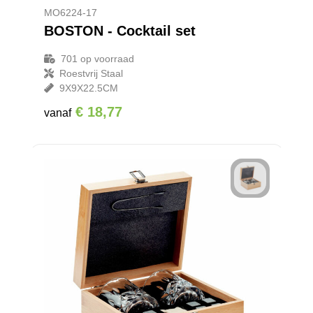
MO6224-17
BOSTON - Cocktail set
701
op voorraad
Roestvrij Staal
9X9X22.5CM
€ 18,77
vanaf