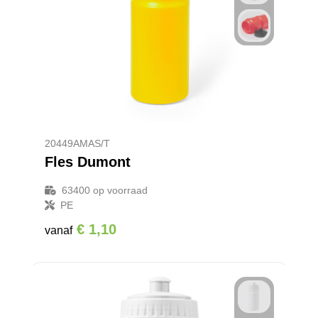
Reistassensets
Goodiebags
20449AMAS/T
Fles Dumont
63400
op voorraad
PE
€ 1,10
vanaf