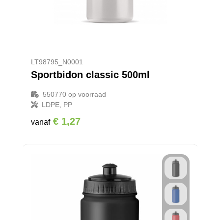
LT98795_N0001
Sportbidon classic 500ml
550770
op voorraad
LDPE, PP
€ 1,27
vanaf