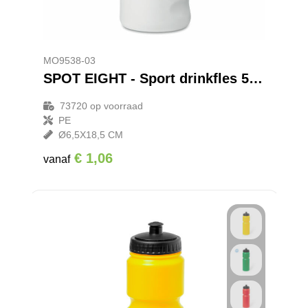
Promotietassen
Veiligheidsvesten en Veiligheidshesjes
Reistassen
Vesten
MO9538-03
Rugzakken
Hoofdbescherming
SPOT EIGHT - Sport drinkfles 500 ml
Schoenentassen
Oog- en gelaatsbescherming
73720
op voorraad
PE
Ø6,5X18,5 CM
Schoudertassen
Gehoorbescherming
€ 1,06
vanaf
Sporttassen
Ademhalingsbescherming
Strandtassen
Tablettassen
Toilettassen
Waterbestendige tassen