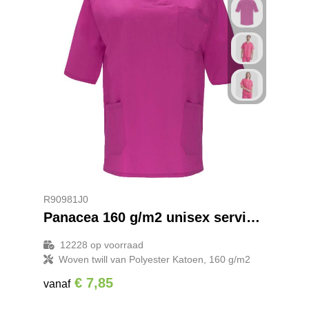
R90981J0
Panacea 160 g/m2 unisex servicehemd met korte mouwen
12228
op voorraad
Woven twill van Polyester Katoen, 160 g/m2
€ 7,85
vanaf