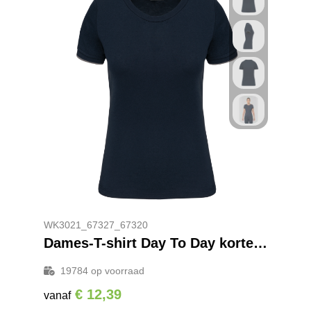
WK3021_67327_67320
Dames-T-shirt Day To Day korte mouwen
19784
op voorraad
€ 12,39
vanaf