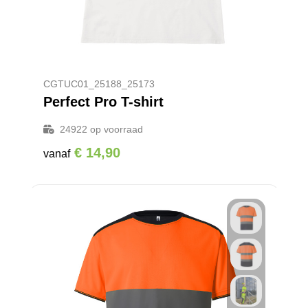
CGTUC01_25188_25173
Perfect Pro T-shirt
24922
op voorraad
€ 14,90
vanaf