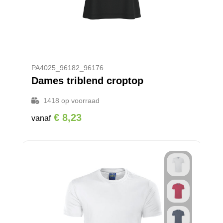
PA4025_96182_96176
Dames triblend croptop
1418
op voorraad
€ 8,23
vanaf