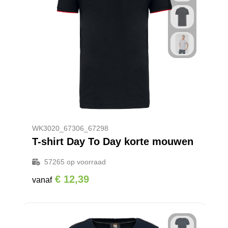
WK3020_67306_67298
T-shirt Day To Day korte mouwen
57265
op voorraad
€ 12,39
vanaf