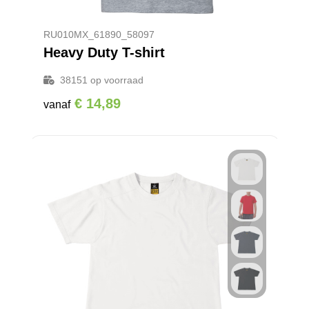
RU010MX_61890_58097
Heavy Duty T-shirt
38151
op voorraad
€ 14,89
vanaf