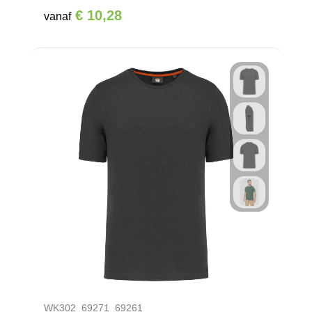
€ 10,28
vanaf
WK302_69271_69261