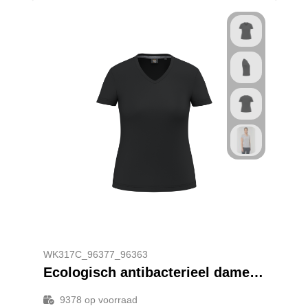
WK317C_96377_96363
Ecologisch antibacterieel dames-T-shirt met V-hals
9378
op voorraad