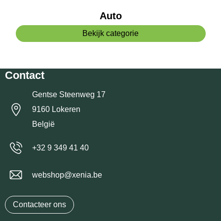
Auto
Reistassensets
Bekijk categorie
Goodiebags
Contact
Gentse Steenweg 17
9160 Lokeren
België
+32 9 349 41 40
webshop@xenia.be
Contacteer ons