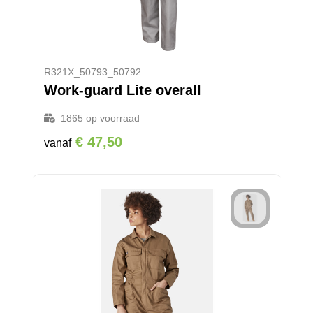
Reistassensets
Goodiebags
R321X_50793_50792
Work-guard Lite overall
1865
op voorraad
€ 47,50
vanaf