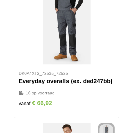
DK0A4XT2_72535_72525
Everyday overalls (ex. ded247bb)
16
op voorraad
€ 66,92
vanaf