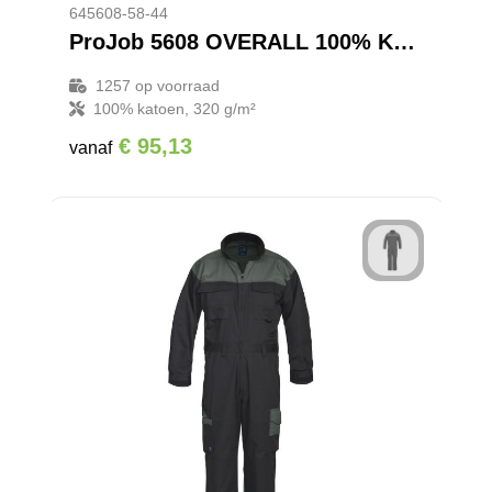
645608-58-44
ProJob 5608 OVERALL 100% KATOEN MET KNIEZAKKEN
1257
op voorraad
100% katoen, 320 g/m²
€ 95,13
vanaf