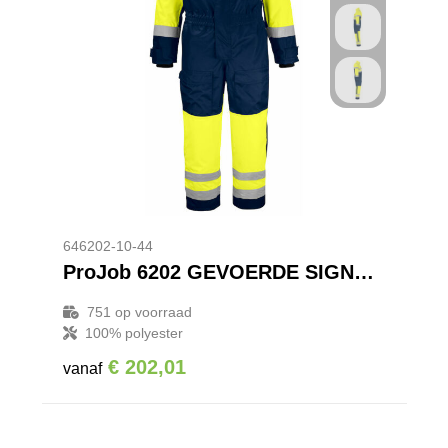
646202-10-44
ProJob 6202 GEVOERDE SIGNALISATIEOVERALL EN ISO 20471 KLASSE 3
751
op voorraad
100% polyester
€ 202,01
vanaf