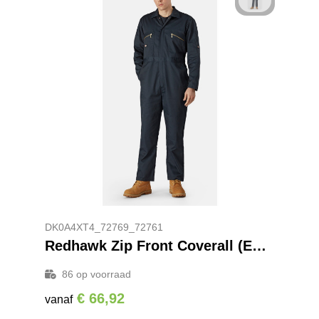
DK0A4XT4_72769_72761
Redhawk Zip Front Coverall (EX. DWD4839)
86
op voorraad
€ 66,92
vanaf