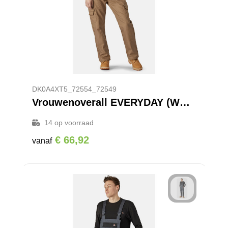
DK0A4XT5_72554_72549
Vrouwenoverall EVERYDAY (WOC001A)
14
op voorraad
€ 66,92
vanaf