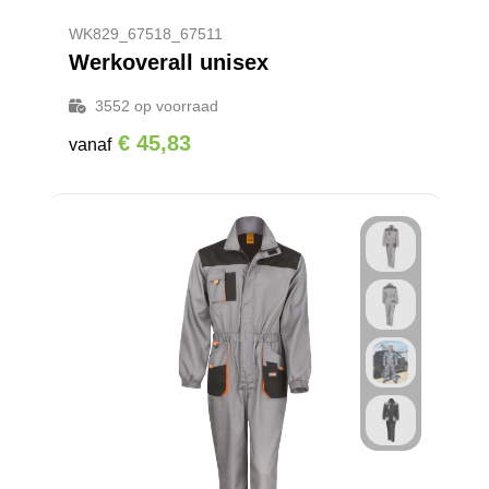
Promotietassen
Veiligheidsvesten en Veiligheidshesjes
WK829_67518_67511
Reistassen
Vesten
Werkoverall unisex
3552
op voorraad
Rugzakken
Hoofdbescherming
€ 45,83
vanaf
Schoenentassen
Oog- en gelaatsbescherming
Schoudertassen
Gehoorbescherming
Sporttassen
Ademhalingsbescherming
Strandtassen
Tablettassen
Toilettassen
Waterbestendige tassen