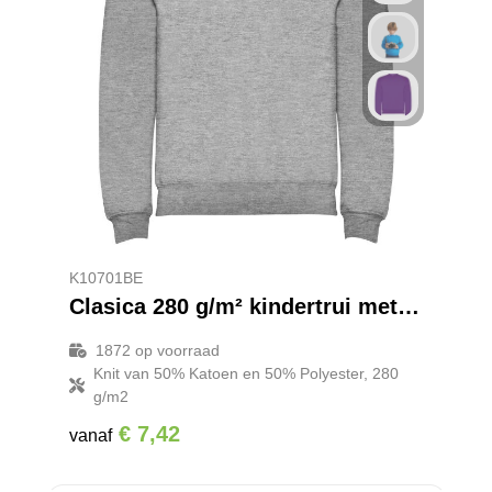
K10701BE
Clasica 280 g/m² kindertrui met ronde hals
1872
op voorraad
Knit van 50% Katoen en 50% Polyester, 280
g/m2
€ 7,42
vanaf