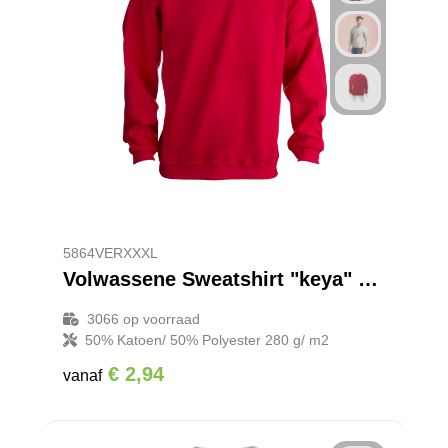
5864VERXXXL
Volwassene Sweatshirt "keya" SWC280
3066
op voorraad
50% Katoen/ 50% Polyester 280 g/ m2
€ 2,94
vanaf