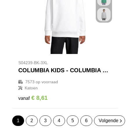
S04239-BK-3XL
COLUMBIA KIDS - COLUMBIA KIDS Trui
7573
op voorraad
Katoen
€ 8,61
vanaf
1
2
3
4
5
6
Volgende