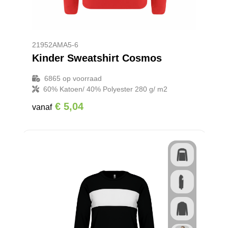
21952AMA5-6
Kinder Sweatshirt Cosmos
6865
op voorraad
60% Katoen/ 40% Polyester 280 g/ m2
€ 5,04
vanaf