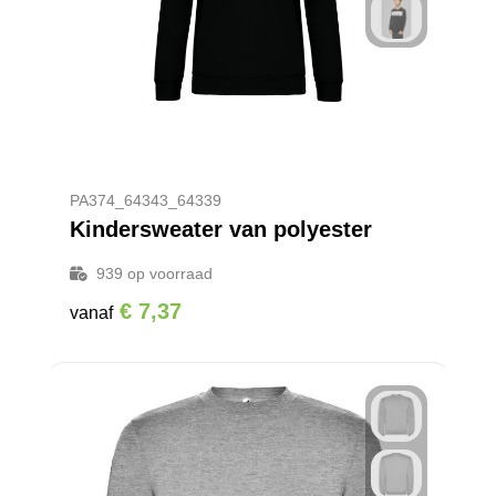
PA374_64343_64339
Kindersweater van polyester
939
op voorraad
€ 7,37
vanaf