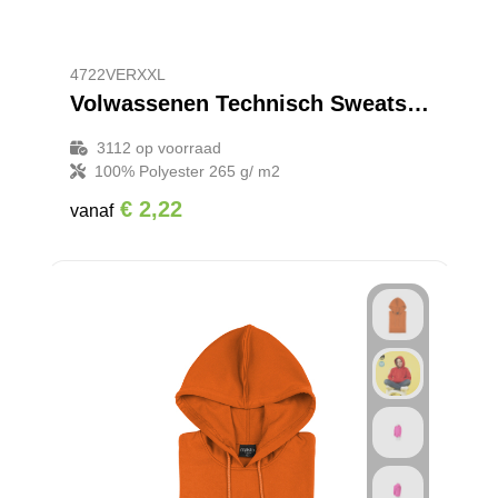
Promotietassen
Veiligheidsvesten en Veiligheidshesjes
Reistassen
Vesten
4722VERXXL
Volwassenen Technisch Sweatshirt Kroby
Rugzakken
Hoofdbescherming
3112
op voorraad
Schoenentassen
Oog- en gelaatsbescherming
100% Polyester 265 g/ m2
€ 2,22
vanaf
Schoudertassen
Gehoorbescherming
Sporttassen
Ademhalingsbescherming
Strandtassen
Tablettassen
Toilettassen
Waterbestendige tassen