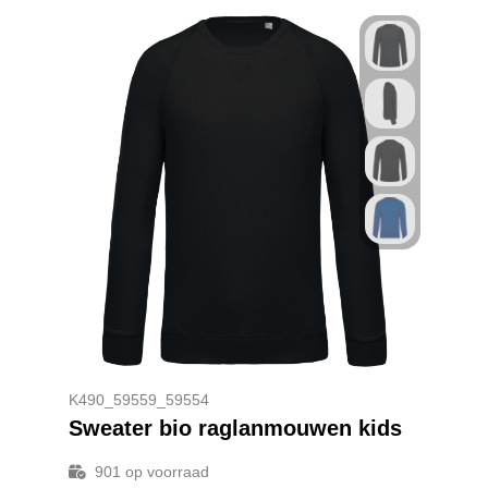
K490_59559_59554
Sweater bio raglanmouwen kids
901
op voorraad