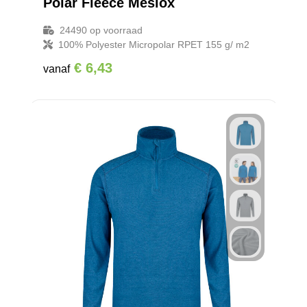
Polar Fleece Mesiox
24490
op voorraad
100% Polyester Micropolar RPET 155 g/ m2
€ 6,43
vanaf