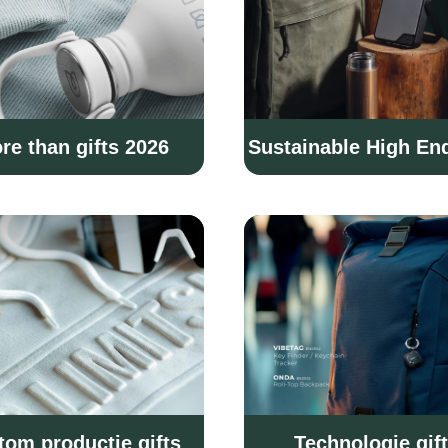
re than gifts 2026
Sustainable High End
tom productie gifts
Technologie gif