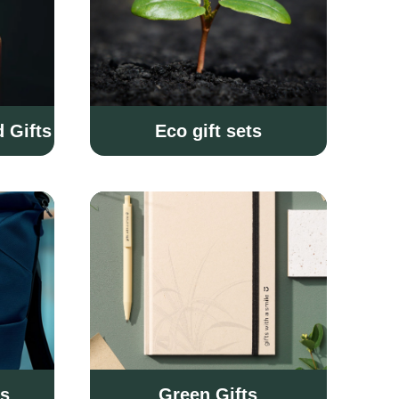
 Gifts
Eco gift sets
ts
Green Gifts