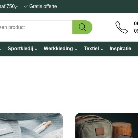
anaf 750,-
Gratis offerte
0
0
Sportkledij
Werkkleding
Textiel
Inspiratie