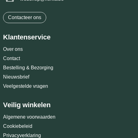
Promotietassen
Veiligheidsvesten en Veiligheidshesjes
Reistassen
Vesten
Contacteer ons
Rugzakken
Hoofdbescherming
Klantenservice
Schoenentassen
Oog- en gelaatsbescherming
Over ons
Contact
Schoudertassen
Gehoorbescherming
Bestelling & Bezorging
Sporttassen
Ademhalingsbescherming
Nieuwsbrief
Veelgestelde vragen
Strandtassen
Veilig winkelen
Tablettassen
Algemene voorwaarden
Toilettassen
Cookiebeleid
Privacyverklaring
Waterbestendige tassen