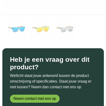
Sinterklaas
Katoenen draagtassen
Reflecterende polo's
Schoenen
Sleutelhangers en Lanyards
Kledingtassen
Reflecterende vesten
Sweaters
Snoepgoed
Koeltassen en Koelboxen
Regenkleding
T-Shirts
Spellen voor binnen en buiten
Koffers en Trolleys
Restauranttextiel
Vesten
Sport
Laptop hoezen en tassen
Schoenen
Heb je een vraag over dit
Themapakketten
Matrozentassen
Schorten en Sloven
product?
Veiligheid, Auto en Fiets
Opbergtassen
Sweaters
Wellicht staat jouw antwoord tussen de product
omschrijving of specificaties. Staat jouw vraag er
Vrije tijd en Strand
Opvouwbare tassen
T-Shirts
niet tussen? Neem dan contact met ons op
Waterflesjes
Papieren tassen
Veiligheidssignalering en Verlichting
Neem contact met ons op