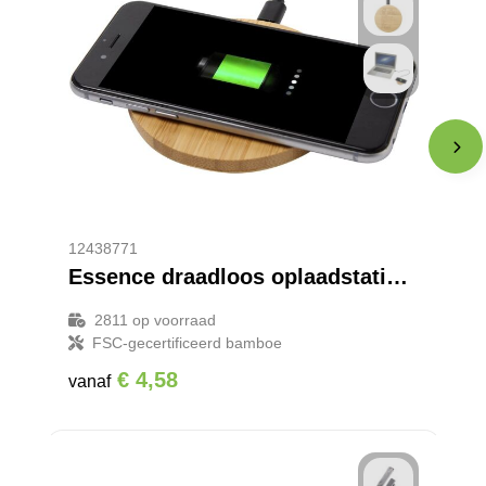
12438771
Essence draadloos oplaadstation van 15 W van bamboe
2811
op voorraad
FSC-gecertificeerd bamboe
€ 4,58
vanaf