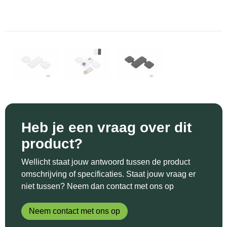
Sinterklaas
Katoenen draagtassen
Reflecterende polo's
Schoenen
Sleutelhangers en Lanyards
Kledingtassen
Reflecterende vesten
Sweaters
Snoepgoed
Koeltassen en Koelboxen
Regenkleding
T-Shirts
Spellen voor binnen en buiten
Koffers en Trolleys
Restauranttextiel
Vesten
Sport
Laptop hoezen en tassen
Schoenen
Heb je een vraag over dit
Themapakketten
Matrozentassen
Schorten en Sloven
product?
Veiligheid, Auto en Fiets
Opbergtassen
Sweaters
Wellicht staat jouw antwoord tussen de product
omschrijving of specificaties. Staat jouw vraag er
Vrije tijd en Strand
Opvouwbare tassen
T-Shirts
niet tussen? Neem dan contact met ons op
Waterflesjes
Papieren tassen
Veiligheidssignalering en Verlichting
Neem contact met ons op