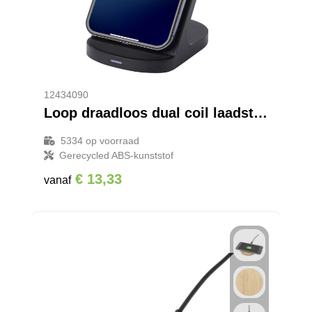
12434090
Loop draadloos dual coil laadstation van 15 W van RCS gerecycled plastic
5334
op voorraad
Gerecycled ABS-kunststof
€ 13,33
vanaf