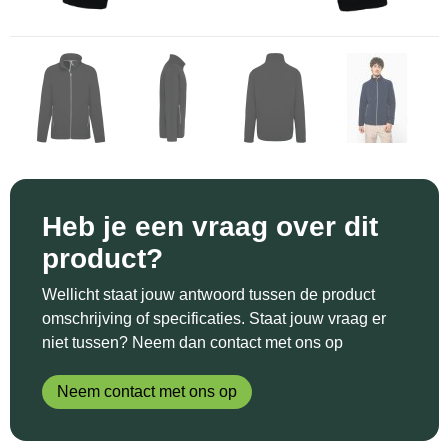
Sinterklaas
Katoenen draagtassen
Reflecterende polo's
Schoenen
Sleutelhangers en Lanyards
Kledingtassen
Reflecterende vesten
Sweaters
Snoepgoed
Koeltassen en Koelboxen
Regenkleding
T-Shirts
Spellen voor binnen en buiten
Koffers en Trolleys
Restauranttextiel
Vesten
Sport
Laptop hoezen en tassen
Schoenen
Heb je een vraag over dit
product?
Themapakketten
Matrozentassen
Schorten en Sloven
Wellicht staat jouw antwoord tussen de product
Veiligheid, Auto en Fiets
Opbergtassen
Sweaters
omschrijving of specificaties. Staat jouw vraag er
niet tussen? Neem dan contact met ons op
Vrije tijd en Strand
Opvouwbare tassen
T-Shirts
Neem contact met ons op
Waterflesjes
Papieren tassen
Veiligheidssignalering en Verlichting