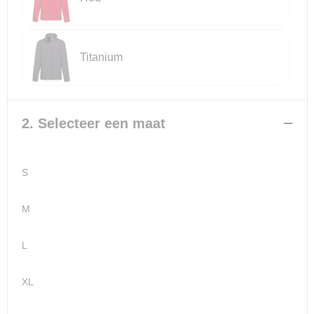
Reistassensets
Titanium
Goodiebags
2. Selecteer een maat
S
M
L
XL