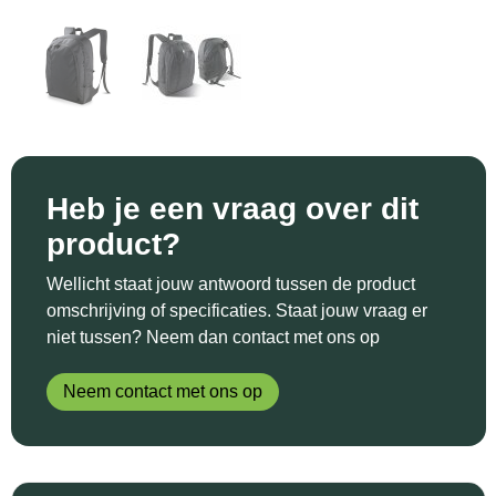
Sinterklaas
Katoenen draagtassen
Reflecterende polo's
Schoenen
Sleutelhangers en Lanyards
Kledingtassen
Reflecterende vesten
Sweaters
Snoepgoed
Koeltassen en Koelboxen
Regenkleding
T-Shirts
Spellen voor binnen en buiten
Koffers en Trolleys
Restauranttextiel
Vesten
Heb je een vraag over dit
Sport
Laptop hoezen en tassen
Schoenen
product?
Themapakketten
Matrozentassen
Schorten en Sloven
Wellicht staat jouw antwoord tussen de product
omschrijving of specificaties. Staat jouw vraag er
Veiligheid, Auto en Fiets
Opbergtassen
Sweaters
niet tussen? Neem dan contact met ons op
Vrije tijd en Strand
Opvouwbare tassen
T-Shirts
Neem contact met ons op
Waterflesjes
Papieren tassen
Veiligheidssignalering en Verlichting