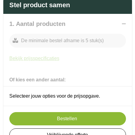
Promotietassen
Veiligheidsvesten en Veiligheidshesjes
Stel product samen
Reistassen
Vesten
1. Aantal producten
Rugzakken
Hoofdbescherming
De minimale bestel afname is 5 stuk(s)
Schoenentassen
Oog- en gelaatsbescherming
Bekijk prijsspecificaties
Schoudertassen
Gehoorbescherming
Sporttassen
Ademhalingsbescherming
Of kies een ander aantal:
Strandtassen
Selecteer jouw opties voor de prijsopgave.
Tablettassen
Bestellen
Toilettassen
Waterbestendige tassen
Vrijblijvende offerte