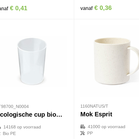
€ 0,36
€ 0,41
vanaf
anaf
1160NATUS/T
T98700_N0004
Mok Esprit
Ecologische cup biomateriaal 250ml
41000
op voorraad
14168
op voorraad
PP
Bio PE