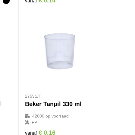
€ 0,14
vanaf
2759S/T
l
Beker Tanpil 330 ml
42000
op voorraad
PP
€ 0,16
vanaf