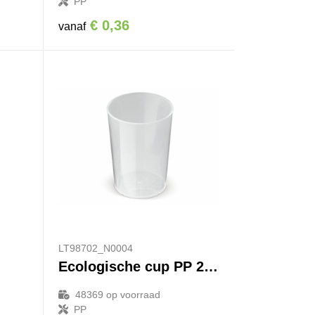
PP
€ 0,36
vanaf
LT98702_N0004
Ecologische cup PP 250ml
48369
op voorraad
PP