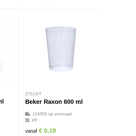
2751S/T
ml
Beker Raxon 600 ml
124950
op voorraad
PP
€ 0,19
vanaf