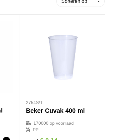
2754S/T
l
Beker Cuvak 400 ml
170000
op voorraad
PP