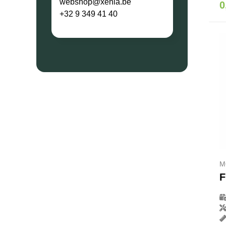
webshop@xenia.be
0
+32 9 349 41 40
M