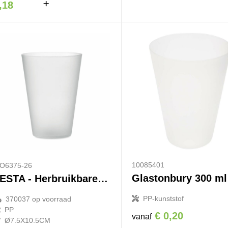
,18
10085401
O6375-26
FESTA - Herbruikbare event beker 300ml
PP-kunststof
370037
op voorraad
PP
€ 0,20
vanaf
Ø7.5X10.5CM