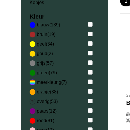
1
Kopjes
Kleur
blauw
(139)
bruin
(19)
geel
(34)
goud
(2)
grijs
(57)
groen
(79)
meerkleurig
(7)
oranje
(38)
2
overig
(53)
B
paars
(12)
rood
(81)