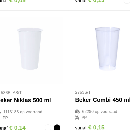
€ 0,13
€ 0,05
vanaf
anaf
2753S/T
1536BLAS/T
Beker Combi 450 m
eker Niklas 500 ml
62290
op voorraad
1113183
op voorraad
PP
PP
€ 0,15
€ 0,14
vanaf
anaf