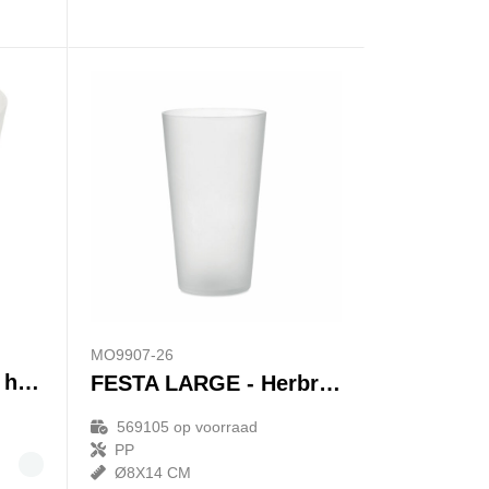
MO9907-26
Glastonbury 300 ml herbruikbare plastic beker
FESTA LARGE - Herbruikbare event beker 500ml
569105
op voorraad
PP
Ø8X14 CM