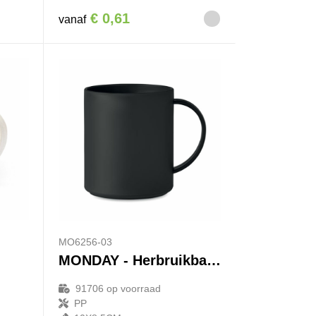
€ 0,61
vanaf
MO6256-03
MONDAY - Herbruikbare mok 300 ml
91706
op voorraad
PP