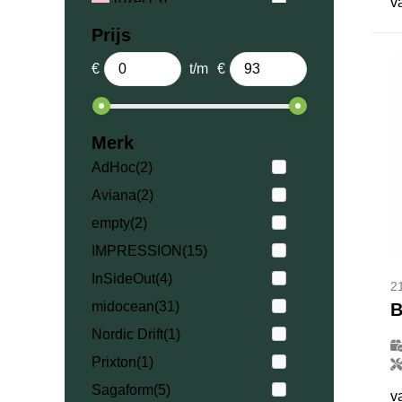
roze
(13)
v
tweekleurig
(2)
Prijs
wit
(208)
€
t/m
€
zilver
(14)
zwart
(147)
Merk
AdHoc
(2)
Aviana
(2)
empty
(2)
IMPRESSION
(15)
InSideOut
(4)
2
midocean
(31)
B
Nordic Drift
(1)
Prixton
(1)
Sagaform
(5)
v