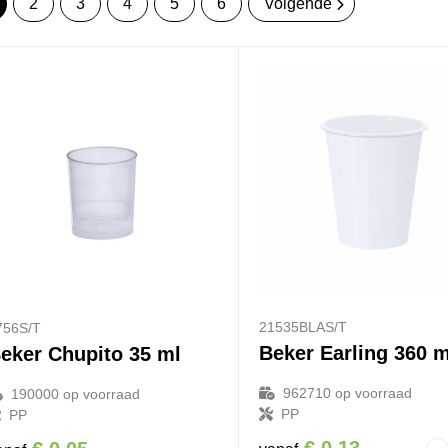
2
3
4
5
6
Volgende
21535BLAS/T
756S/T
Beker Earling 360 m
eker Chupito 35 ml
962710
op voorraad
190000
op voorraad
PP
PP