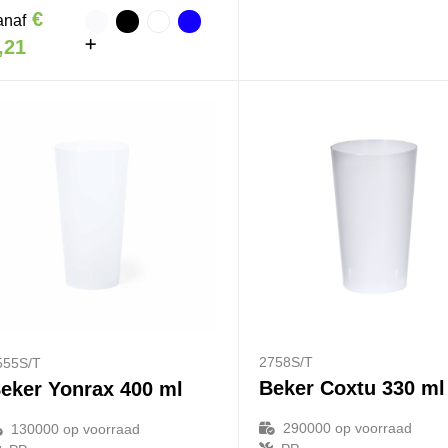
€
anaf
,21
2758S/T
555S/T
Beker Coxtu 330 ml
eker Yonrax 400 ml
290000
op voorraad
130000
op voorraad