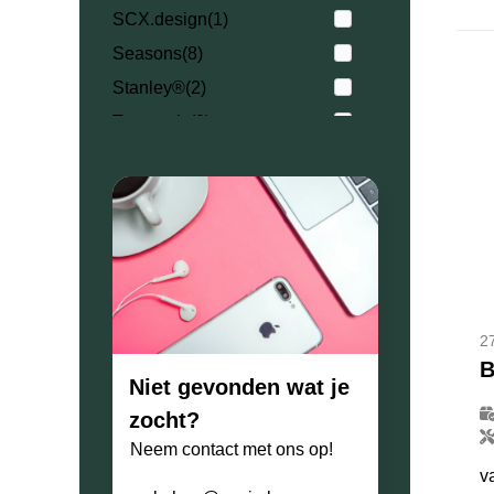
SCX.design
(1)
Seasons
(8)
Stanley®
(2)
T-ceramic
(2)
Toppoint
(35)
Vinga
(4)
XD Collection
(15)
2
B
Niet gevonden wat je
zocht?
Neem contact met ons op!
v