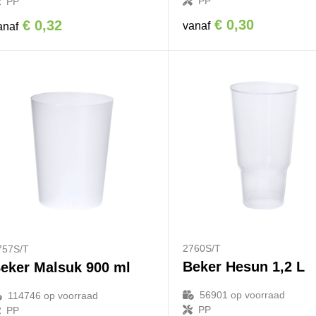
PP
PP
€ 0,30
€ 0,32
vanaf
anaf
2760S/T
757S/T
Beker Hesun 1,2 L
eker Malsuk 900 ml
56901
op voorraad
114746
op voorraad
PP
PP