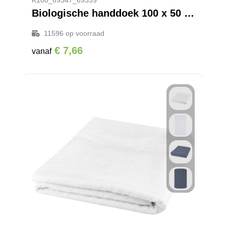
K100_69347_69339
Biologische handdoek 100 x 50 cm
11596
op voorraad
€ 7,66
vanaf