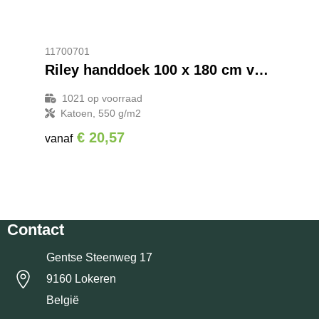
11700701
Riley handdoek 100 x 180 cm van 550 g/m² katoen
1021
op voorraad
Katoen, 550 g/m2
€ 20,57
vanaf
Contact
Gentse Steenweg 17
9160 Lokeren
België