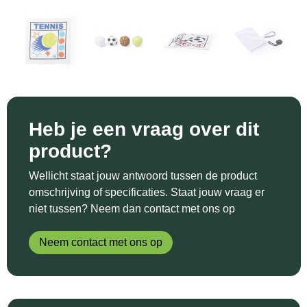
Sinterklaas
Katoenen draagtassen
Reflecterende polo's
Schoenen
Sleutelhangers en Lanyards
Kledingtassen
Reflecterende vesten
Sweaters
Snoepgoed
Koeltassen en Koelboxen
Regenkleding
T-Shirts
Spellen voor binnen en buiten
Koffers en Trolleys
Restauranttextiel
Vesten
Heb je een vraag over dit
Sport
Laptop hoezen en tassen
Schoenen
product?
Themapakketten
Matrozentassen
Schorten en Sloven
Wellicht staat jouw antwoord tussen de product
omschrijving of specificaties. Staat jouw vraag er
Veiligheid, Auto en Fiets
Opbergtassen
Sweaters
niet tussen? Neem dan contact met ons op
Vrije tijd en Strand
Opvouwbare tassen
T-Shirts
Neem contact met ons op
Waterflesjes
Papieren tassen
Veiligheidssignalering en Verlichting