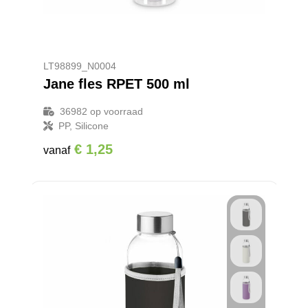
LT98899_N0004
Jane fles RPET 500 ml
36982
op voorraad
PP, Silicone
€ 1,25
vanaf