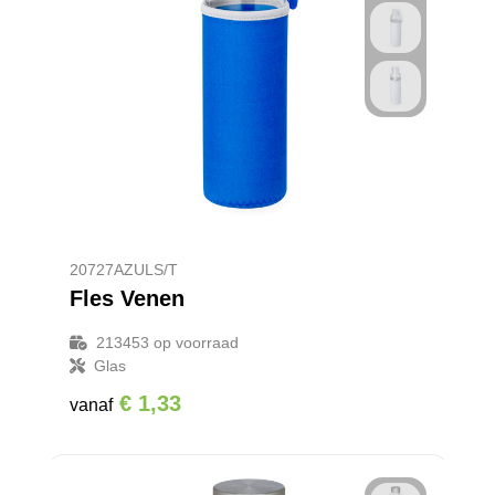
20727AZULS/T
Fles Venen
213453
op voorraad
Glas
€ 1,33
vanaf