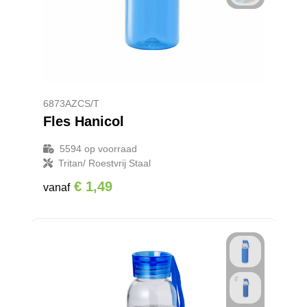
6873AZCS/T
Fles Hanicol
5594
op voorraad
Tritan/ Roestvrij Staal
€ 1,49
vanaf