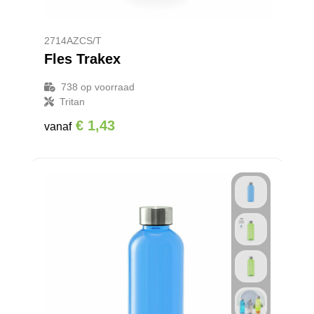
2714AZCS/T
Fles Trakex
738
op voorraad
Tritan
€ 1,43
vanaf