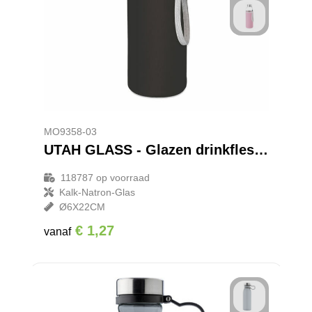
MO9358-03
UTAH GLASS - Glazen drinkfles 500ml
118787
op voorraad
Kalk-Natron-Glas
Ø6X22CM
€ 1,27
vanaf