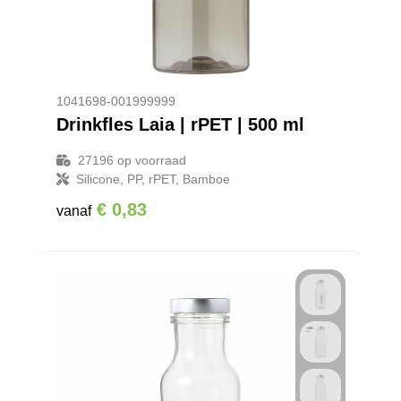
Promotietassen
Veiligheidsvesten en Veiligheidshesjes
Reistassen
Vesten
Rugzakken
Hoofdbescherming
1041698-001999999
Drinkfles Laia | rPET | 500 ml
Schoenentassen
Oog- en gelaatsbescherming
27196
op voorraad
Schoudertassen
Gehoorbescherming
Silicone, PP, rPET, Bamboe
€ 0,83
vanaf
Sporttassen
Ademhalingsbescherming
Strandtassen
Tablettassen
Toilettassen
Waterbestendige tassen