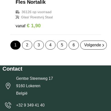
Fles Nortalik
36126
op voorraad
Glas/ Roestvrij Staal
€ 1,90
vanaf
1
2
3
4
5
6
Volgende
Contact
Gentse Steenweg 17
9160 Lokeren
België
+32 9 349 41 40