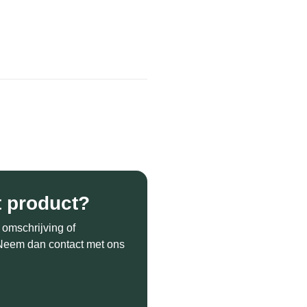
t product?
 omschrijving of
? Neem dan contact met ons