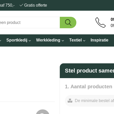
anaf 750,-
Gratis offerte
0
0
Sportkledij
Werkkleding
Textiel
Inspiratie
Stel product same
1. Aantal producten
De minimale bestel af