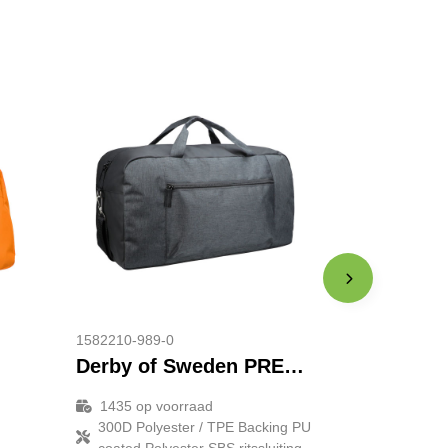
1582210-989-0
Derby of Sweden PRESTIGE DUFFLEBAG
1435
op voorraad
300D Polyester / TPE Backing PU
coated Polyester SBS ritssluiting