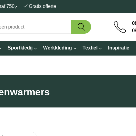
anaf 750,-
Gratis offerte
0
0
Sportkledij
Werkkleding
Textiel
Inspiratie
enwarmers