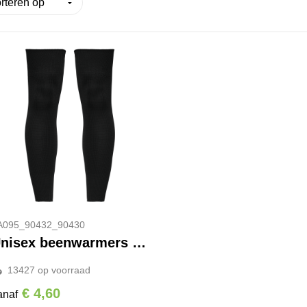
A095_90432_90430
Unisex beenwarmers voor sport
13427
op voorraad
€ 4,60
anaf