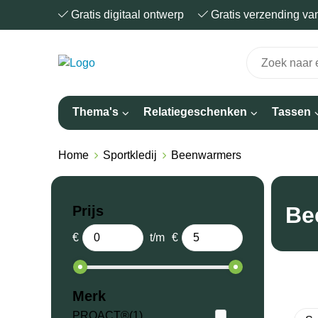
Gratis digitaal ontwerp
Gratis verzending v
Thema's
Relatiegeschenken
Tassen
Home
Sportkledij
Beenwarmers
Be
Prijs
€
t/m
€
Merk
PROACT®
(1)