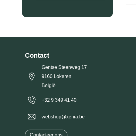
Contact
Gentse Steenweg 17
9160 Lokeren
België
+32 9 349 41 40
webshop@xenia.be
Contacteer ons