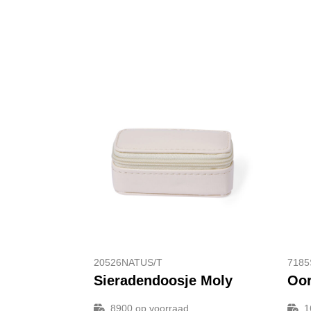
20526NATUS/T
7185
Sieradendoosje Moly
Oor
8900
op voorraad
1