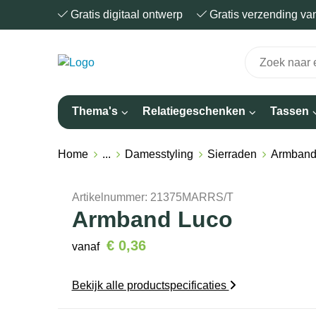
Gratis digitaal ontwerp
Gratis verzending v
Thema's
Relatiegeschenken
Tassen
Home
...
Damesstyling
Sierraden
Armband
Artikelnummer:
21375MARRS/T
Armband Luco
€ 0,36
vanaf
Bekijk alle productspecificaties