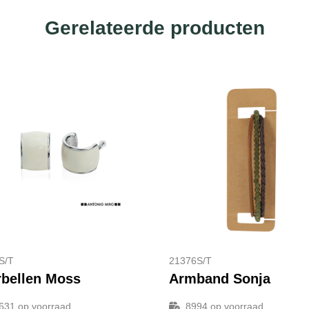
Gerelateerde producten
S/T
21376S/T
bellen Moss
Armband Sonja
631
op voorraad
8994
op voorraad