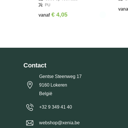
PU
vana
€ 4,05
vanaf
Contact
Gentse Steenweg 17
9160 Lokeren
België
+32 9 349 41 40
webshop@xenia.be