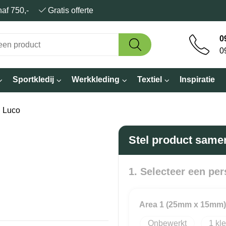
anaf 750,-
Gratis offerte
0
0
Sportkledij
Werkkleding
Textiel
Inspiratie
 Luco
Stel product same
1. Selecteer een per
Area 1 (25mm x 15mm)
Onbewerkt
1