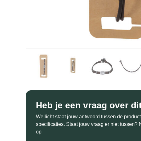
Heb je een vraag over di
Wellicht staat jouw antwoord tussen de product
specificaties. Staat jouw vraag er niet tussen
op