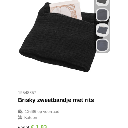
19548857
Brisky zweetbandje met rits
13686
op voorraad
Katoen
€ 1,83
vanaf