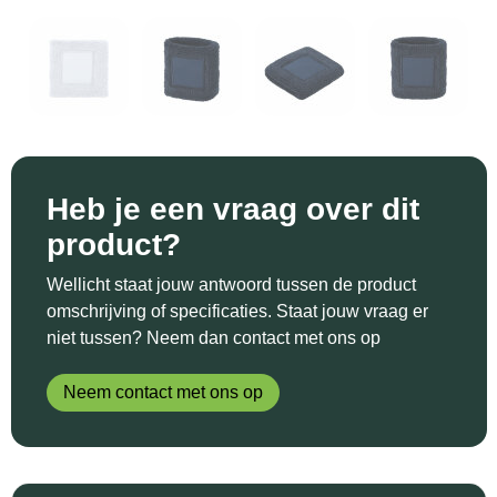
Sinterklaas
Katoenen draagtassen
Reflecterende polo's
Schoenen
Sleutelhangers en Lanyards
Kledingtassen
Reflecterende vesten
Sweaters
Snoepgoed
Koeltassen en Koelboxen
Regenkleding
T-Shirts
Spellen voor binnen en buiten
Koffers en Trolleys
Restauranttextiel
Vesten
Heb je een vraag over dit
Sport
Laptop hoezen en tassen
Schoenen
product?
Themapakketten
Matrozentassen
Schorten en Sloven
Wellicht staat jouw antwoord tussen de product
omschrijving of specificaties. Staat jouw vraag er
Veiligheid, Auto en Fiets
Opbergtassen
Sweaters
niet tussen? Neem dan contact met ons op
Vrije tijd en Strand
Opvouwbare tassen
T-Shirts
Neem contact met ons op
Waterflesjes
Papieren tassen
Veiligheidssignalering en Verlichting