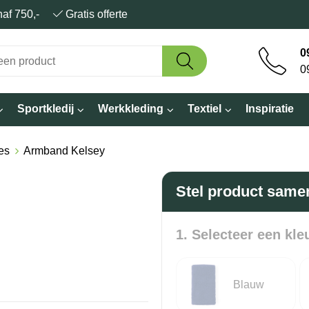
anaf 750,-
Gratis offerte
0
0
Sportkledij
Werkkleding
Textiel
Inspiratie
es
Armband Kelsey
Stel product same
1. Selecteer een kle
Blauw