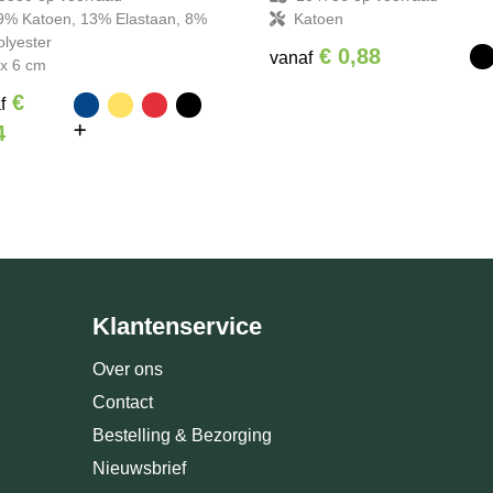
9% Katoen, 13% Elastaan, 8%
Katoen
olyester
€ 0,88
vanaf
 x 6 cm
€
f
4
Klantenservice
Over ons
Contact
Bestelling & Bezorging
Nieuwsbrief