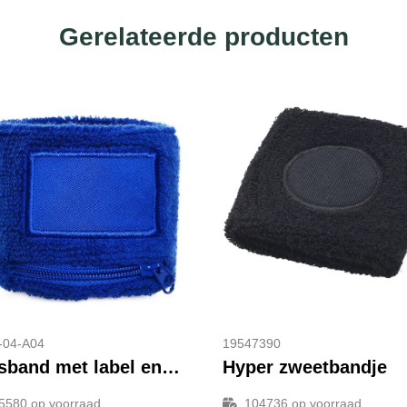
Gerelateerde producten
-04-A04
19547390
Polsband met label en ritsvakje
Hyper zweetbandje
5580
op voorraad
104736
op voorraad