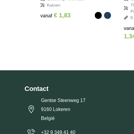
Katoen
7
P
€ 1,83
vanaf
8
vana
1,3
Contact
Gentse Steenweg 17
9160 Lokeren
België
+32 9 349 41 40