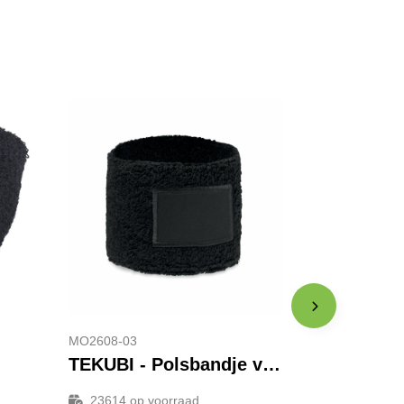
MO2608-03
TEKUBI - Polsbandje van polykatoen
23614
op voorraad