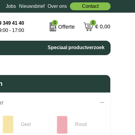
Jobs
Nieuwsbrief
Over ons
Contact
0
0
9 349 41 40
€ 0,00
Offerte
9:00 - 17:00
Speciaal productverzoek
n
ur
Geel
Rood