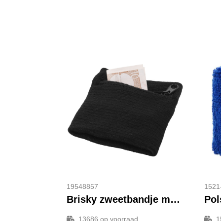
19548857
1521
Brisky zweetbandje met rits
13686
op voorraad
1