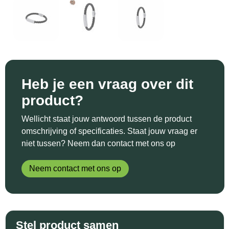
Sinterklaas
Katoenen draagtassen
Reflecterende polo's
Schoenen
Sleutelhangers en Lanyards
Kledingtassen
Reflecterende vesten
Sweaters
Snoepgoed
Koeltassen en Koelboxen
Regenkleding
T-Shirts
Spellen voor binnen en buiten
Koffers en Trolleys
Restauranttextiel
Vesten
Heb je een vraag over dit
product?
Sport
Laptop hoezen en tassen
Schoenen
Wellicht staat jouw antwoord tussen de product
Themapakketten
Matrozentassen
Schorten en Sloven
omschrijving of specificaties. Staat jouw vraag er
niet tussen? Neem dan contact met ons op
Veiligheid, Auto en Fiets
Opbergtassen
Sweaters
Neem contact met ons op
Vrije tijd en Strand
Opvouwbare tassen
T-Shirts
Waterflesjes
Papieren tassen
Veiligheidssignalering en Verlichting
Stel product samen