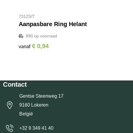
7312S/T
Aanpasbare Ring Helant
890
op voorraad
€ 0,94
vanaf
Contact
Gentse Steenweg 17
9160 Lokeren
België
+32 9 349 41 40