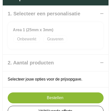
Promotietassen
Veiligheidsvesten en Veiligheidshesjes
Reistassen
Vesten
1. Selecteer een personalisatie
Rugzakken
Hoofdbescherming
Area 1 (25mm x 3mm)
Schoenentassen
Oog- en gelaatsbescherming
Onbewerkt
Graveren
Schoudertassen
Gehoorbescherming
Sporttassen
Ademhalingsbescherming
2. Aantal producten
Strandtassen
Selecteer jouw opties voor de prijsopgave.
Tablettassen
Bestellen
Toilettassen
Waterbestendige tassen