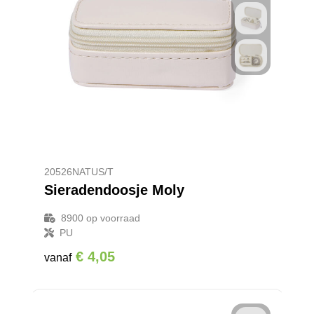
20526NATUS/T
Sieradendoosje Moly
8900
op voorraad
PU
€ 4,05
vanaf