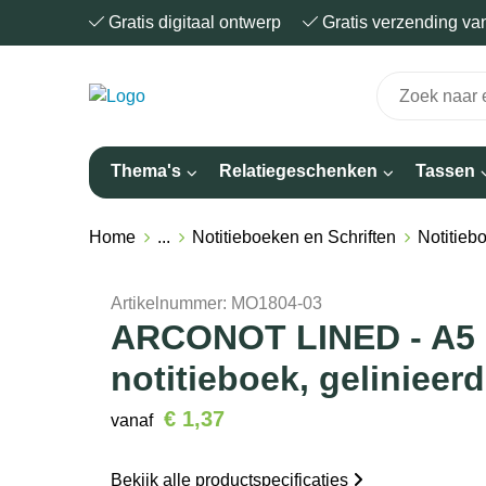
Gratis digitaal ontwerp
Gratis verzending v
Thema's
Relatiegeschenken
Tassen
Home
...
Notitieboeken en Schriften
Notitieb
Artikelnummer:
MO1804-03
ARCONOT LINED - A5
notitieboek, gelinieerd
€ 1,37
vanaf
Bekijk alle productspecificaties