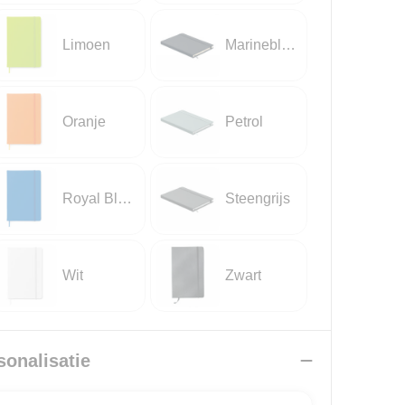
Limoen
Marineblauw
Oranje
Petrol
Royal Blauw
Steengrijs
Wit
Zwart
sonalisatie