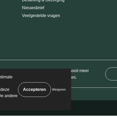
Nieuwsbrief
Veelgestelde vragen
ijf je in voor onze nieuwsbrief en mis nooit meer
ptimale
 van onze leuke aanbiedingen of updates.
 deze
Weigeren
De andere