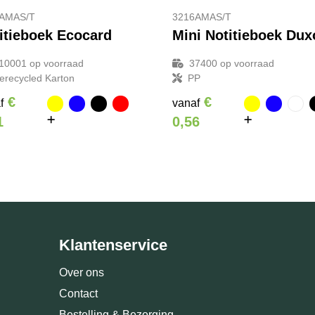
AMAS/T
3216AMAS/T
itieboek Ecocard
Mini Notitieboek Dux
10001
op voorraad
37400
op voorraad
erecycled Karton
PP
€
€
f
vanaf
1
0,56
Klantenservice
Over ons
Contact
Bestelling & Bezorging