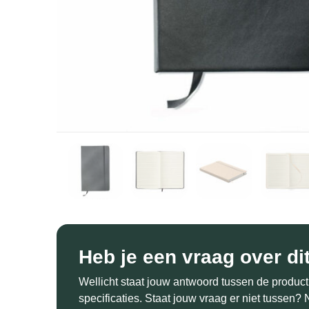
Heb je een vraag over di
Wellicht staat jouw antwoord tussen de product
specificaties. Staat jouw vraag er niet tussen