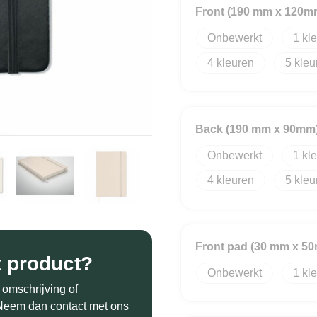
Front (190 mm x 120m
Onbewerkt
1
4
5
Back (190 mm x 90mm
Onbewerkt
1
4
5
Front pad (30 mm x 5
t product?
Onbewerkt
1
 omschrijving of
? Neem dan contact met ons