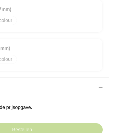
47mm)
colour
1mm)
colour
de prijsopgave.
Bestellen