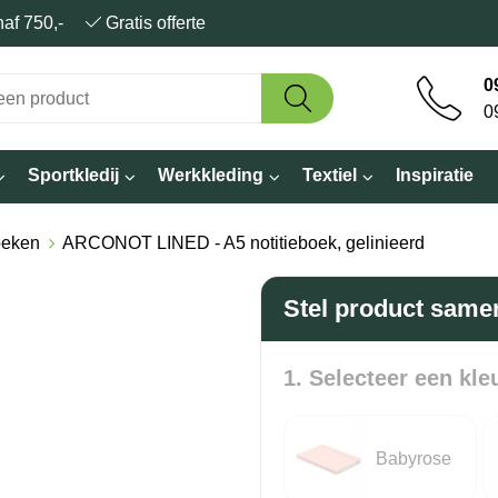
anaf 750,-
Gratis offerte
0
0
Sportkledij
Werkkleding
Textiel
Inspiratie
oeken
ARCONOT LINED - A5 notitieboek, gelinieerd
Stel product same
1. Selecteer een kle
Babyrose