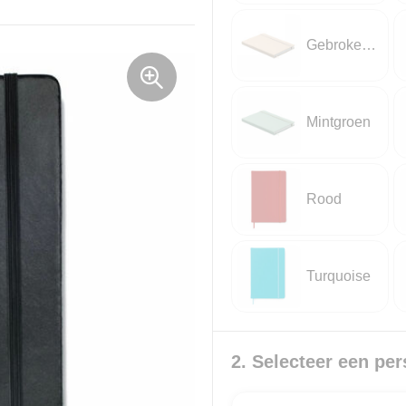
Gebroken Wit
Mintgroen
Rood
Turquoise
2. Selecteer een per