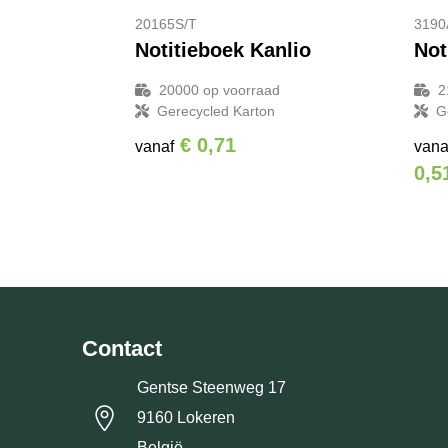
20165S/T
3190
Notitieboek Kanlio
Not
20000
op voorraad
2
Gerecycled Karton
G
€ 0,71
vanaf
vana
0,5
Contact
Gentse Steenweg 17
9160 Lokeren
België