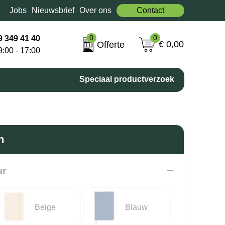
Jobs
Nieuwsbrief
Over ons
Contact
0
0
9 349 41 40
€ 0,00
Offerte
9:00 - 17:00
Speciaal productverzoek
n
ur
Beige
Blauw