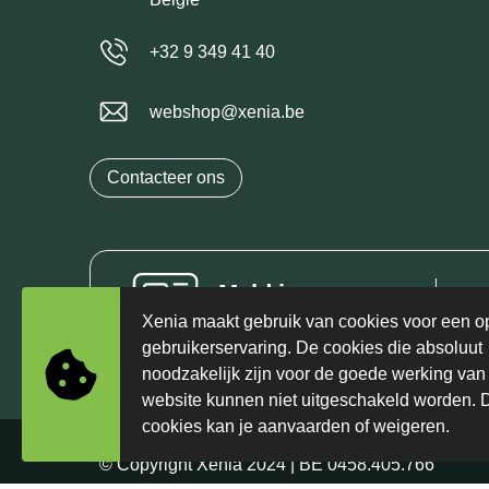
+32 9 349 41 40
webshop@xenia.be
Contacteer ons
Meld je aan voor
Schr
onze nieuwsbrief
Xenia maakt gebruik van cookies voor een o
één
gebruikerservaring. De cookies die absoluut
noodzakelijk zijn voor de goede werking van
website kunnen niet uitgeschakeld worden. 
cookies kan je aanvaarden of weigeren.
© Copyright Xenia 2024 | BE 0458.405.766