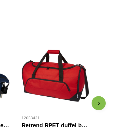
12053421
Joey GRS gerecyclede canvas duffel bag, 25 l
Retrend RPET duffel bag 40L