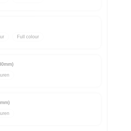
Full colour
 80mm)
uren
50mm)
uren