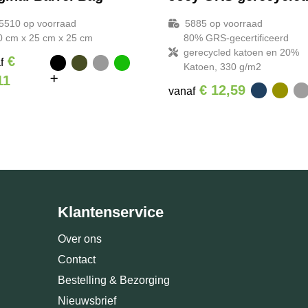
5510
op voorraad
5885
op voorraad
0 cm x 25 cm x 25 cm
80% GRS-gecertificeerd
gerecycled katoen en 20%
€
f
Katoen, 330 g/m2
11
€ 12,59
vanaf
Klantenservice
Over ons
Contact
Bestelling & Bezorging
Nieuwsbrief