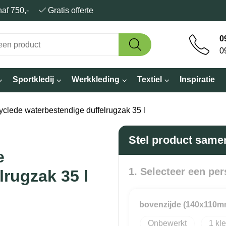
anaf 750,-
Gratis offerte
0
0
Sportkledij
Werkkleding
Textiel
Inspiratie
lede waterbestendige duffelrugzak 35 l
Stel product same
e
1. Selecteer een per
lrugzak 35 l
bovenzijde (140x110m
Onbewerkt
1