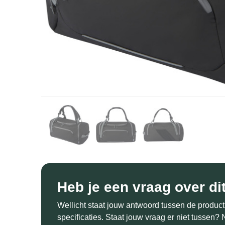
Heb je een vraag over di
Wellicht staat jouw antwoord tussen de product
specificaties. Staat jouw vraag er niet tussen