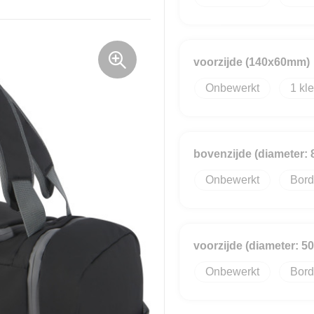
voorzijde (140x60mm)
Onbewerkt
1
bovenzijde (diameter:
Onbewerkt
Bord
voorzijde (diameter: 
Onbewerkt
Bord