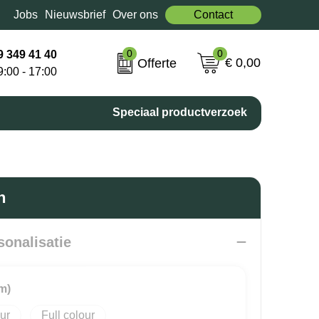
Jobs
Nieuwsbrief
Over ons
Contact
0
0
9 349 41 40
€ 0,00
Offerte
9:00 - 17:00
Speciaal productverzoek
n
sonalisatie
m)
Full colour