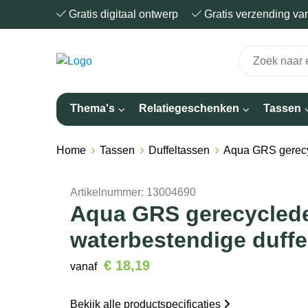
Gratis digitaal ontwerp
Gratis verzending v
Thema's
Relatiegeschenken
Tassen
Home
Tassen
Duffeltassen
Aqua GRS gerecyc
Artikelnummer:
13004690
Aqua GRS gerecycled
waterbestendige duffe
€ 18,19
vanaf
Bekijk alle productspecificaties