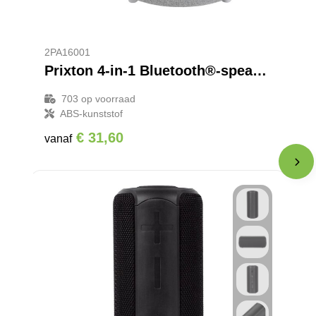
2PA16001
Prixton 4-in-1 Bluetooth®-speaker van 10 W met ledverlichting en draadloos oplaadstation
703
op voorraad
ABS-kunststof
€ 31,60
vanaf