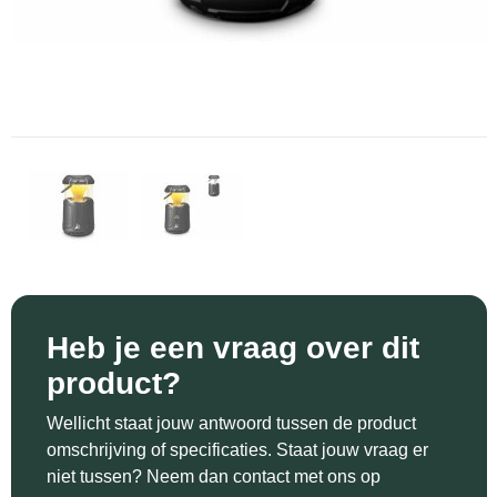
Sinterklaas
Katoenen draagtassen
Reflecterende polo's
Schoenen
Sleutelhangers en Lanyards
Kledingtassen
Reflecterende vesten
Sweaters
Snoepgoed
Koeltassen en Koelboxen
Regenkleding
T-Shirts
Spellen voor binnen en buiten
Koffers en Trolleys
Restauranttextiel
Vesten
Sport
Laptop hoezen en tassen
Schoenen
Themapakketten
Matrozentassen
Schorten en Sloven
Veiligheid, Auto en Fiets
Opbergtassen
Sweaters
Heb je een vraag over dit
product?
Vrije tijd en Strand
Opvouwbare tassen
T-Shirts
Wellicht staat jouw antwoord tussen de product
Waterflesjes
Papieren tassen
Veiligheidssignalering en Verlichting
omschrijving of specificaties. Staat jouw vraag er
niet tussen? Neem dan contact met ons op