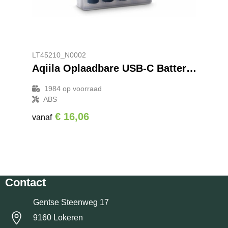
LT45210_N0002
Aqiila Oplaadbare USB-C Batterijen AAA 600mAh 4-pack
1984
op voorraad
ABS
€ 16,06
vanaf
Contact
Gentse Steenweg 17
9160 Lokeren