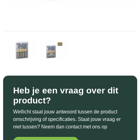
Sinterklaas
Katoenen draagtassen
Reflecterende polo's
Schoenen
Sleutelhangers en Lanyards
Kledingtassen
Reflecterende vesten
Sweaters
Snoepgoed
Koeltassen en Koelboxen
Regenkleding
T-Shirts
Spellen voor binnen en buiten
Koffers en Trolleys
Restauranttextiel
Vesten
Sport
Laptop hoezen en tassen
Schoenen
Themapakketten
Matrozentassen
Schorten en Sloven
Heb je een vraag over dit
Veiligheid, Auto en Fiets
Opbergtassen
Sweaters
product?
Vrije tijd en Strand
Opvouwbare tassen
T-Shirts
Wellicht staat jouw antwoord tussen de product
omschrijving of specificaties. Staat jouw vraag er
Waterflesjes
Papieren tassen
Veiligheidssignalering en Verlichting
niet tussen? Neem dan contact met ons op