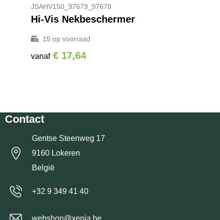
JSAHV150_97679_97678
Hi-Vis Nekbeschermer
15
op voorraad
€ 17,64
vanaf
Contact
Gentse Steenweg 17
9160 Lokeren
België
+32 9 349 41 40
webshop@xenia.be