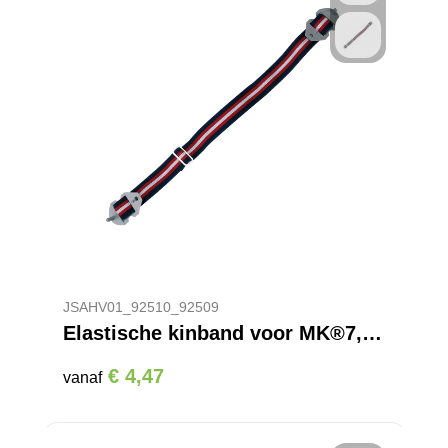
JSAHV01_92510_92509
Elastische kinband voor MK®7, EVOLite®, EVO® 2/3/5/8 helmen
€ 4,47
vanaf