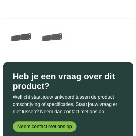
Sinterklaas
Katoenen draagtassen
Reflecterende polo's
Schoenen
Sleutelhangers en Lanyards
Kledingtassen
Reflecterende vesten
Sweaters
Snoepgoed
Koeltassen en Koelboxen
Regenkleding
T-Shirts
Spellen voor binnen en buiten
Koffers en Trolleys
Restauranttextiel
Vesten
Sport
Laptop hoezen en tassen
Schoenen
Heb je een vraag over dit
Themapakketten
Matrozentassen
Schorten en Sloven
product?
Veiligheid, Auto en Fiets
Opbergtassen
Sweaters
Wellicht staat jouw antwoord tussen de product
omschrijving of specificaties. Staat jouw vraag er
Vrije tijd en Strand
Opvouwbare tassen
T-Shirts
niet tussen? Neem dan contact met ons op
Waterflesjes
Papieren tassen
Veiligheidssignalering en Verlichting
Neem contact met ons op