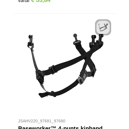
€ 55,84
vanaf
JSAHV220_97681_97680
Baseworker™ 4-punts kinband