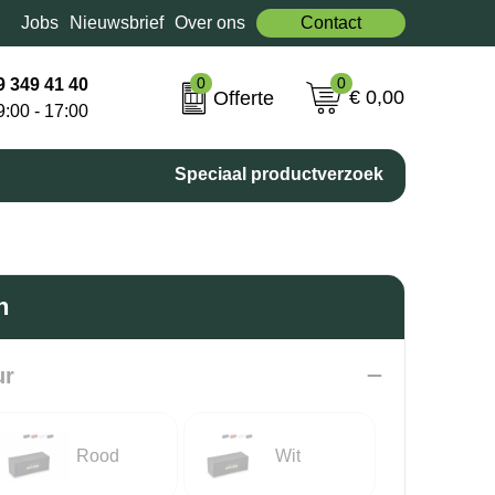
Jobs
Nieuwsbrief
Over ons
Contact
0
0
9 349 41 40
€ 0,00
Offerte
9:00 - 17:00
Speciaal productverzoek
n
ur
Rood
Wit