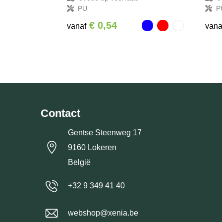
PU
P
€ 0,54
vanaf
vana
Contact
Gentse Steenweg 17
9160 Lokeren
België
+32 9 349 41 40
webshop@xenia.be