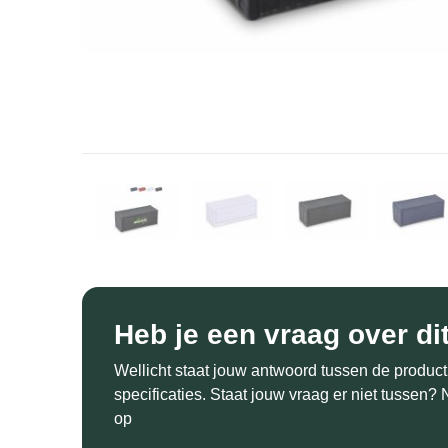
Heb je een vraag over di
Wellicht staat jouw antwoord tussen de product
specificaties. Staat jouw vraag er niet tussen
op