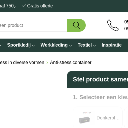
anaf 750,-
Gratis offerte
0
0
Sportkledij
Werkkleding
Textiel
Inspiratie
ress in diverse vormen
Anti-stress container
Stel product same
1. Selecteer een kle
Donkerblauw