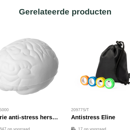
Gerelateerde producten
5000
20977S/T
Barrie anti-stress hersens
Antistress Eline
847
op voorraad
17
op voorraad