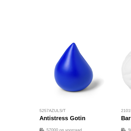
5257AZULS/T
2101
Antistress Gotin
57000
op voorraad
9