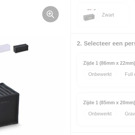
Zwart
2. Selecteer een per
Zijde 1 (86mm x 22mm
Onbewerkt
Full 
Zijde 1 (85mm x 20mm
Onbewerkt
Grav