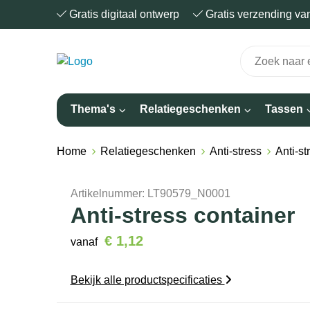
Gratis digitaal ontwerp
Gratis verzending v
Thema's
Relatiegeschenken
Tassen
Home
Relatiegeschenken
Anti-stress
Anti-st
Artikelnummer:
LT90579_N0001
Anti-stress container
€ 1,12
vanaf
Bekijk alle productspecificaties