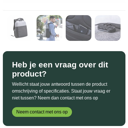
Sinterklaas
Katoenen draagtassen
Reflecterende polo's
Schoenen
Sleutelhangers en Lanyards
Kledingtassen
Reflecterende vesten
Sweaters
Snoepgoed
Koeltassen en Koelboxen
Regenkleding
T-Shirts
Spellen voor binnen en buiten
Koffers en Trolleys
Restauranttextiel
Vesten
Sport
Laptop hoezen en tassen
Schoenen
Heb je een vraag over dit
product?
Themapakketten
Matrozentassen
Schorten en Sloven
Wellicht staat jouw antwoord tussen de product
Veiligheid, Auto en Fiets
Opbergtassen
Sweaters
omschrijving of specificaties. Staat jouw vraag er
niet tussen? Neem dan contact met ons op
Vrije tijd en Strand
Opvouwbare tassen
T-Shirts
Neem contact met ons op
Waterflesjes
Papieren tassen
Veiligheidssignalering en Verlichting