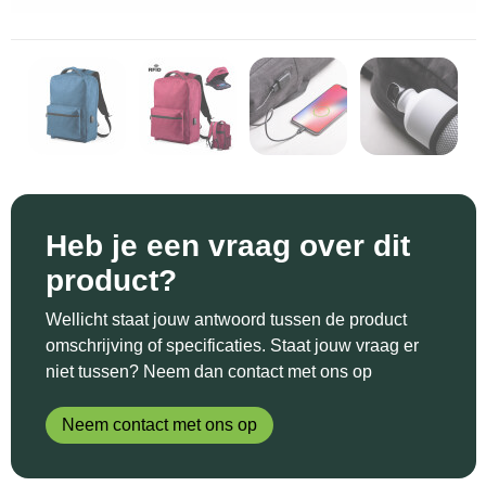
Sinterklaas
Katoenen draagtassen
Reflecterende polo's
Schoenen
Sleutelhangers en Lanyards
Kledingtassen
Reflecterende vesten
Sweaters
Snoepgoed
Koeltassen en Koelboxen
Regenkleding
T-Shirts
Spellen voor binnen en buiten
Koffers en Trolleys
Restauranttextiel
Vesten
Sport
Laptop hoezen en tassen
Schoenen
Heb je een vraag over dit
product?
Themapakketten
Matrozentassen
Schorten en Sloven
Wellicht staat jouw antwoord tussen de product
Veiligheid, Auto en Fiets
Opbergtassen
Sweaters
omschrijving of specificaties. Staat jouw vraag er
niet tussen? Neem dan contact met ons op
Vrije tijd en Strand
Opvouwbare tassen
T-Shirts
Neem contact met ons op
Waterflesjes
Papieren tassen
Veiligheidssignalering en Verlichting