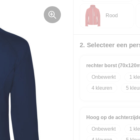
Rood
2. Selecteer een per
rechter borst (70x120
Onbewerkt
1
4
5
Hoog op de achterzij
Onbewerkt
1
4
5