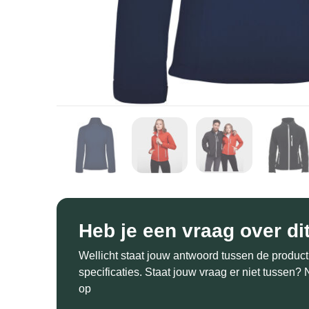
Heb je een vraag over di
Wellicht staat jouw antwoord tussen de product
specificaties. Staat jouw vraag er niet tussen
op