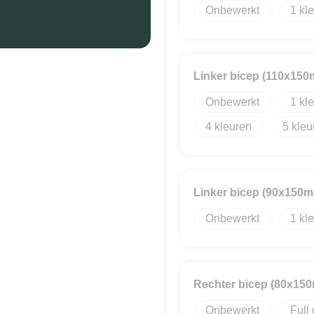
Onbewerkt
1
Linker bicep (110x15
Onbewerkt
1
4
5
Linker bicep (90x150
Onbewerkt
1
Rechter bicep (80x15
Onbewerkt
Full 