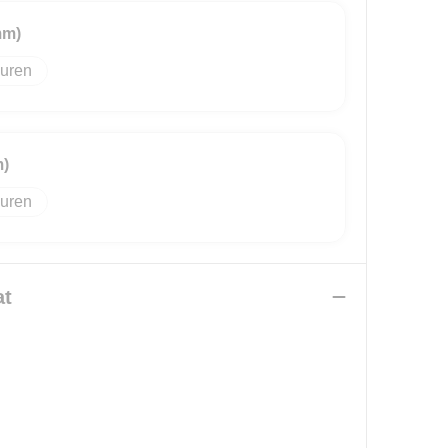
mm)
uren
m)
uren
at