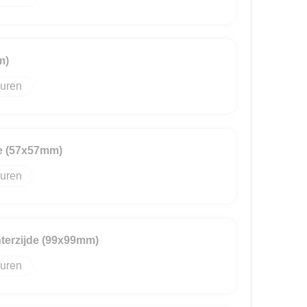
m)
uren
de (57x57mm)
uren
terzijde (99x99mm)
uren