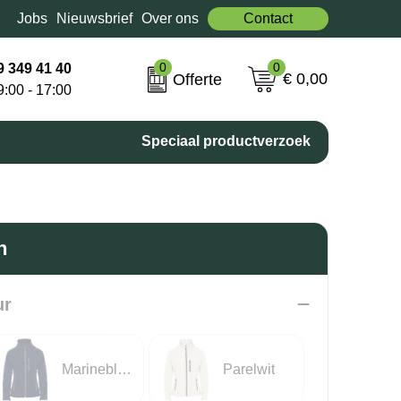
Jobs
Nieuwsbrief
Over ons
Contact
0
0
9 349 41 40
€ 0,00
Offerte
9:00 - 17:00
Speciaal productverzoek
n
ur
Marineblauw
Parelwit