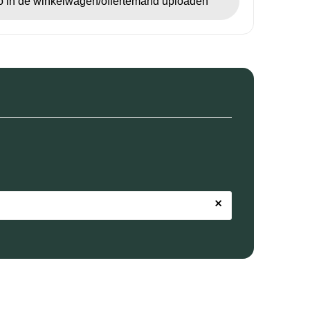
go in de winkelwagen/offertemand uploaden
×