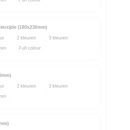
terzijde (180x230mm)
2
3
Full colour
50mm)
2
3
0mm)