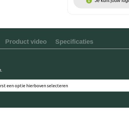
Je kunt jouw lo
Product video
Specificaties
n.
erst een optie hierboven selecteren