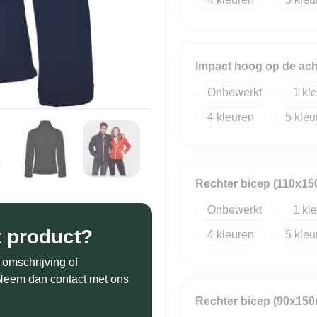
Impact hoog op de ach
Onbewerkt
1
4
5
Rechter bicep (110x1
Onbewerkt
1
t product?
4
5
 omschrijving of
? Neem dan contact met ons
Rechter bicep (90x15