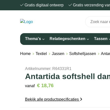
Gratis digitaal ontwerp
Gratis verzending v
Thema's
Relatiegeschenken
Tassen
Home
Textiel
Jassen
Softshelljassen
Antar
Artikelnummer:
R64331R1
Antartida softshell d
€ 18,76
vanaf
Bekijk alle productspecificaties