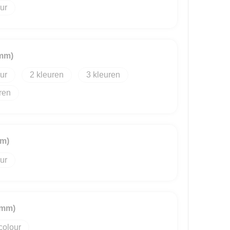
0mm)
2
3
mm)
0mm)
colour