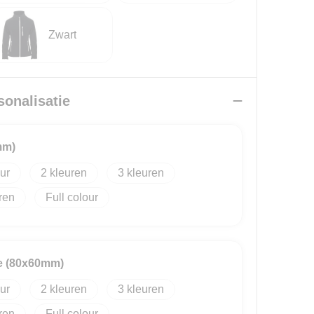
Zwart
sonalisatie
mm)
2
3
Full colour
de (80x60mm)
2
3
Full colour