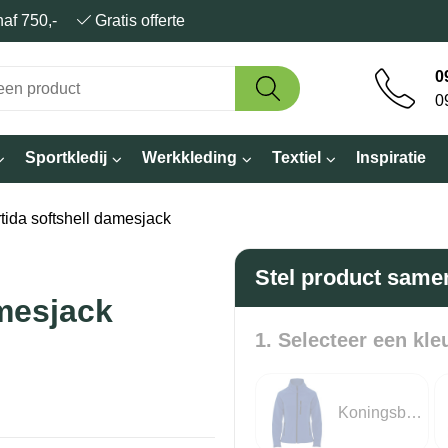
anaf 750,-
Gratis offerte
0
0
Sportkledij
Werkkleding
Textiel
Inspiratie
tida softshell damesjack
Stel product same
amesjack
1. Selecteer een kle
Koningsblauw