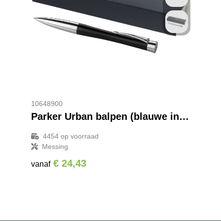
10648900
Parker Urban balpen (blauwe inkt)
4454
op voorraad
Messing
€ 24,43
vanaf