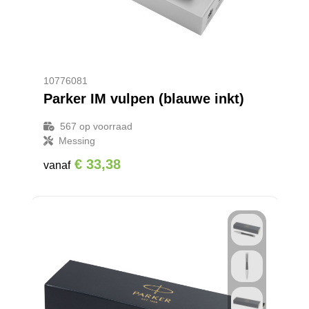
10776081
Parker IM vulpen (blauwe inkt)
567
op voorraad
Messing
€ 33,38
vanaf