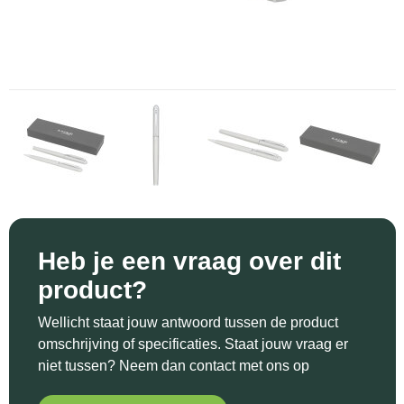
Sinterklaas
Katoenen draagtassen
Reflecterende polo's
Schoenen
Sleutelhangers en Lanyards
Kledingtassen
Reflecterende vesten
Sweaters
Snoepgoed
Koeltassen en Koelboxen
Regenkleding
T-Shirts
Spellen voor binnen en buiten
Koffers en Trolleys
Restauranttextiel
Vesten
Sport
Laptop hoezen en tassen
Schoenen
Themapakketten
Matrozentassen
Schorten en Sloven
Heb je een vraag over dit
Veiligheid, Auto en Fiets
Opbergtassen
Sweaters
product?
Vrije tijd en Strand
Opvouwbare tassen
T-Shirts
Wellicht staat jouw antwoord tussen de product
omschrijving of specificaties. Staat jouw vraag er
Waterflesjes
Papieren tassen
Veiligheidssignalering en Verlichting
niet tussen? Neem dan contact met ons op