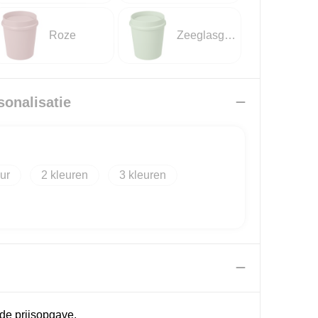
Roze
Zeeglasgroen
sonalisatie
2
3
de prijsopgave.