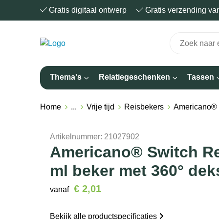
Gratis digitaal ontwerp
Gratis verzending v
Thema's
Relatiegeschenken
Tassen
Home
...
Vrije tijd
Reisbekers
Americano® 
Artikelnummer:
21027902
Americano® Switch R
ml beker met 360° dek
€ 2,01
vanaf
Bekijk alle productspecificaties