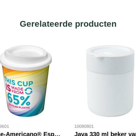
Gerelateerde producten
9601
10080801
Brite-Americano® Espresso Eco 250 ml geïsoleerde beker