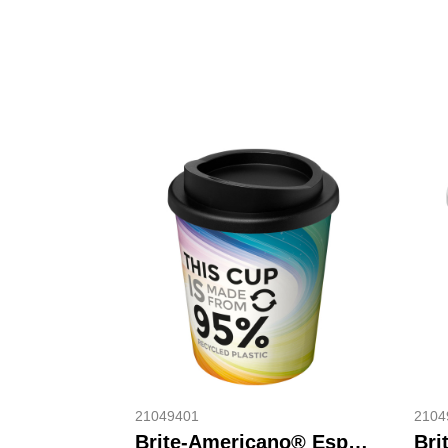
21049401
2104
Brite-Americano® Espresso Recycled 250 ml geïsoleerde beker