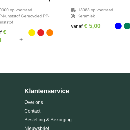
0000
op voorraad
18088
op voorraad
P-kunststof Gerecycled PP-
Keramiek
unststof
€ 5,00
vanaf
€
f
4
Klantenservice
Over ons
Contact
Bestelling & Bezorging
Nieuwsbrief