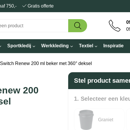
anaf 750,-
Gratis offerte
0
0
Sportkledij
Werkkleding
Textiel
Inspiratie
Switch Renew 200 ml beker met 360° deksel
Stel product same
enew 200
1. Selecteer een kle
sel
Graniet