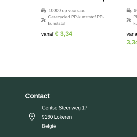
10000
op voorraad
9
Gerecycled PP-kunststof PP-
P
kunststof
k
€ 3,34
vanaf
vana
3,3
Contact
Gentse Steenweg 17
9160 Lokeren
België