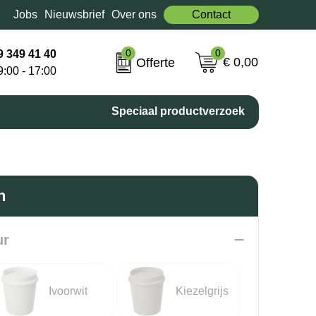
Jobs
Nieuwsbrief
Over ons
Contact
0
0
9 349 41 40
€ 0,00
Offerte
9:00 - 17:00
Speciaal productverzoek
n
ur
Ivoorwit
Kiezelgrijs