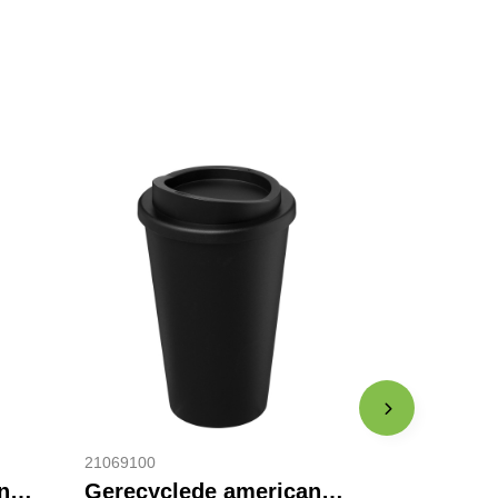
21069100
Java 330 ml beker van keramiek met siliconen wikkel en plastic deksel
Gerecyclede americano® 350 ml geïsoleerde beker