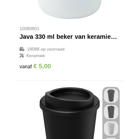
10080801
Java 330 ml beker van keramiek met siliconen wikkel en plastic deksel
18088
op voorraad
Keramiek
€ 5,00
vanaf