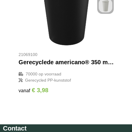
21069100
Gerecyclede americano® 350 ml geïsoleerde beker
70000
op voorraad
Gerecycled PP-kunststof
€ 3,98
vanaf
Contact