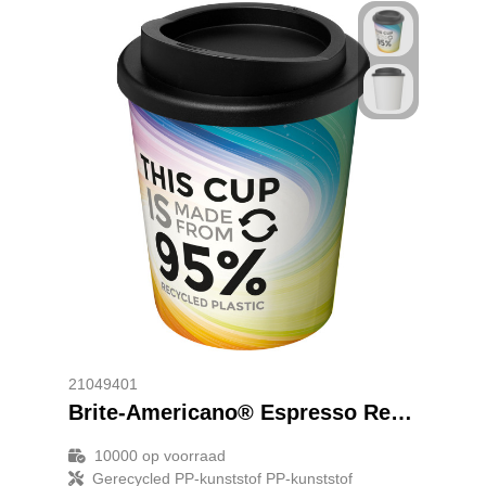
21049401
Brite-Americano® Espresso Recycled 250 ml geïsoleerde beker
10000
op voorraad
Gerecycled PP-kunststof PP-kunststof