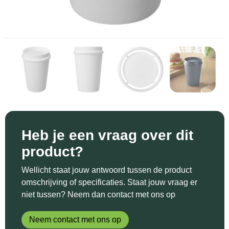
Sinterklaas
Katoenen draagtassen
Reflecterende polo's
Schoenen
Sleutelhangers en Lanyards
Kledingtassen
Reflecterende vesten
Sweaters
Snoepgoed
Koeltassen en Koelboxen
Regenkleding
T-Shirts
Spellen voor binnen en buiten
Koffers en Trolleys
Restauranttextiel
Vesten
Sport
Laptop hoezen en tassen
Schoenen
Themapakketten
Matrozentassen
Schorten en Sloven
Heb je een vraag over dit
product?
Veiligheid, Auto en Fiets
Opbergtassen
Sweaters
Wellicht staat jouw antwoord tussen de product
Vrije tijd en Strand
Opvouwbare tassen
T-Shirts
omschrijving of specificaties. Staat jouw vraag er
niet tussen? Neem dan contact met ons op
Waterflesjes
Papieren tassen
Veiligheidssignalering en Verlichting
Neem contact met ons op