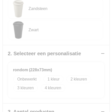
Zandsteen
Reistassensets
Goodiebags
Zwart
2. Selecteer een personalisatie
rondom (228x73mm)
Onbewerkt
1
2
3
4
3. Aantal producten