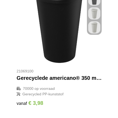
21069100
Gerecyclede americano® 350 ml geïsoleerde beker
70000
op voorraad
Gerecycled PP-kunststof
€ 3,98
vanaf