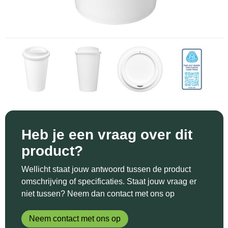
Sinterklaas
Katoenen draagtassen
Reflecterende polo's
Schoenen
Sleutelhangers en Lanyards
Kledingtassen
Reflecterende vesten
Sweaters
Snoepgoed
Koeltassen en Koelboxen
Regenkleding
T-Shirts
Spellen voor binnen en buiten
Koffers en Trolleys
Restauranttextiel
Vesten
Sport
Laptop hoezen en tassen
Schoenen
Themapakketten
Matrozentassen
Schorten en Sloven
Heb je een vraag over dit
product?
Veiligheid, Auto en Fiets
Opbergtassen
Sweaters
Wellicht staat jouw antwoord tussen de product
Vrije tijd en Strand
Opvouwbare tassen
T-Shirts
omschrijving of specificaties. Staat jouw vraag er
niet tussen? Neem dan contact met ons op
Waterflesjes
Papieren tassen
Veiligheidssignalering en Verlichting
Neem contact met ons op