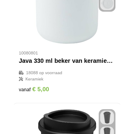
10080801
Java 330 ml beker van keramiek met siliconen wikkel en plastic deksel
18088
op voorraad
Keramiek
€ 5,00
vanaf