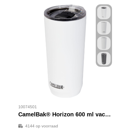
10074501
CamelBak® Horizon 600 ml vacuüm geïsoleerde beker
4144
op voorraad