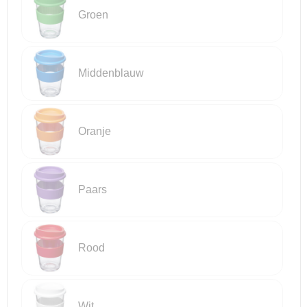
Groen
Reistassensets
Goodiebags
Middenblauw
Oranje
Paars
Rood
Wit