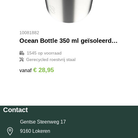
10081882
Ocean Bottle 350 ml geïsoleerde beker
1545
op voorraad
Gerecycled roestvrij staal
€ 28,95
vanaf
Contact
Gentse Steenweg 17
9160 Lokeren