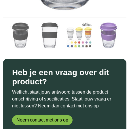
Sinterklaas
Katoenen draagtassen
Reflecterende polo's
Schoenen
Sleutelhangers en Lanyards
Kledingtassen
Reflecterende vesten
Sweaters
Snoepgoed
Koeltassen en Koelboxen
Regenkleding
T-Shirts
Spellen voor binnen en buiten
Koffers en Trolleys
Restauranttextiel
Vesten
Sport
Laptop hoezen en tassen
Schoenen
Heb je een vraag over dit
Themapakketten
Matrozentassen
Schorten en Sloven
product?
Veiligheid, Auto en Fiets
Opbergtassen
Sweaters
Wellicht staat jouw antwoord tussen de product
omschrijving of specificaties. Staat jouw vraag er
Vrije tijd en Strand
Opvouwbare tassen
T-Shirts
niet tussen? Neem dan contact met ons op
Waterflesjes
Papieren tassen
Veiligheidssignalering en Verlichting
Neem contact met ons op