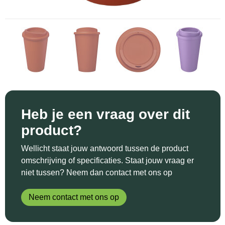
Sinterklaas
Katoenen draagtassen
Reflecterende polo's
Schoenen
Sleutelhangers en Lanyards
Kledingtassen
Reflecterende vesten
Sweaters
Snoepgoed
Koeltassen en Koelboxen
Regenkleding
T-Shirts
Spellen voor binnen en buiten
Koffers en Trolleys
Restauranttextiel
Vesten
Sport
Laptop hoezen en tassen
Schoenen
Heb je een vraag over dit
product?
Themapakketten
Matrozentassen
Schorten en Sloven
Wellicht staat jouw antwoord tussen de product
Veiligheid, Auto en Fiets
Opbergtassen
Sweaters
omschrijving of specificaties. Staat jouw vraag er
niet tussen? Neem dan contact met ons op
Vrije tijd en Strand
Opvouwbare tassen
T-Shirts
Neem contact met ons op
Waterflesjes
Papieren tassen
Veiligheidssignalering en Verlichting