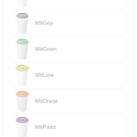
Wit/Grijs
Wit/Groen
Wit/Lime
Wit/Oranje
Wit/Paars