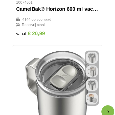
10074501
CamelBak® Horizon 600 ml vacuüm geïsoleerde beker
4144
op voorraad
Roestvrij staal
€ 20,99
vanaf