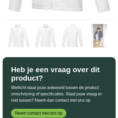
Sinterklaas
Katoenen draagtassen
Reflecterende polo's
Schoenen
Sleutelhangers en Lanyards
Kledingtassen
Reflecterende vesten
Sweaters
Snoepgoed
Koeltassen en Koelboxen
Regenkleding
T-Shirts
Spellen voor binnen en buiten
Koffers en Trolleys
Restauranttextiel
Vesten
Sport
Laptop hoezen en tassen
Schoenen
Themapakketten
Matrozentassen
Schorten en Sloven
Heb je een vraag over dit
product?
Veiligheid, Auto en Fiets
Opbergtassen
Sweaters
Wellicht staat jouw antwoord tussen de product
Vrije tijd en Strand
Opvouwbare tassen
T-Shirts
omschrijving of specificaties. Staat jouw vraag er
niet tussen? Neem dan contact met ons op
Waterflesjes
Papieren tassen
Veiligheidssignalering en Verlichting
Neem contact met ons op