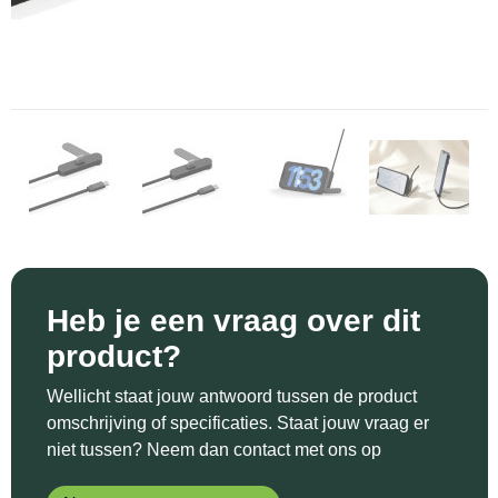
Sinterklaas
Katoenen draagtassen
Reflecterende polo's
Schoenen
Sleutelhangers en Lanyards
Kledingtassen
Reflecterende vesten
Sweaters
Snoepgoed
Koeltassen en Koelboxen
Regenkleding
T-Shirts
Spellen voor binnen en buiten
Koffers en Trolleys
Restauranttextiel
Vesten
Sport
Laptop hoezen en tassen
Schoenen
Themapakketten
Matrozentassen
Schorten en Sloven
Heb je een vraag over dit
Veiligheid, Auto en Fiets
Opbergtassen
Sweaters
product?
Vrije tijd en Strand
Opvouwbare tassen
T-Shirts
Wellicht staat jouw antwoord tussen de product
omschrijving of specificaties. Staat jouw vraag er
Waterflesjes
Papieren tassen
Veiligheidssignalering en Verlichting
niet tussen? Neem dan contact met ons op