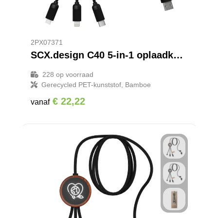
2PX07371
SCX.design C40 5-in-1 oplaadkabel van RPET met oplichtend logo en 10 W oplaadstation
228
op voorraad
Gerecycled PET-kunststof, Bamboe
€ 22,22
vanaf