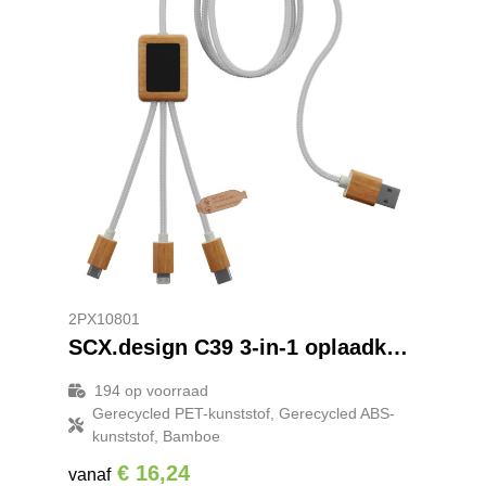
2PX10801
SCX.design C39 3-in-1 oplaadkabel van rPET met oplichtend logo en vierkante behuizing van bamboe
194
op voorraad
Gerecycled PET-kunststof, Gerecycled ABS-
kunststof, Bamboe
€ 16,24
vanaf