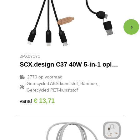
2PX07171
SCX.design C37 40W 5-in-1 oplaadkabel van RPET met oplichtend logo en ronde houten behuizing
2770
op voorraad
Gerecycled ABS-kunststof, Bamboe,
Gerecycled PET-kunststof
€ 13,71
vanaf