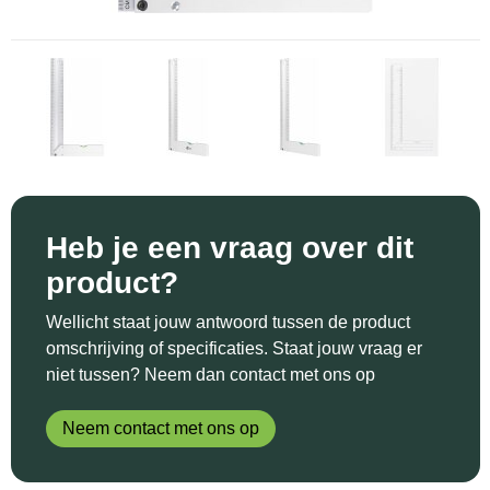
Sinterklaas
Katoenen draagtassen
Reflecterende polo's
Schoenen
Sleutelhangers en Lanyards
Kledingtassen
Reflecterende vesten
Sweaters
Snoepgoed
Koeltassen en Koelboxen
Regenkleding
T-Shirts
Spellen voor binnen en buiten
Koffers en Trolleys
Restauranttextiel
Vesten
Sport
Laptop hoezen en tassen
Schoenen
Heb je een vraag over dit
product?
Themapakketten
Matrozentassen
Schorten en Sloven
Wellicht staat jouw antwoord tussen de product
Veiligheid, Auto en Fiets
Opbergtassen
Sweaters
omschrijving of specificaties. Staat jouw vraag er
niet tussen? Neem dan contact met ons op
Vrije tijd en Strand
Opvouwbare tassen
T-Shirts
Neem contact met ons op
Waterflesjes
Papieren tassen
Veiligheidssignalering en Verlichting