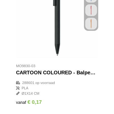
MO9830-03
CARTOON COLOURED - Balpen van papier/maïs PLA
288601
op voorraad
PLA
Ø1X14 CM
€ 0,17
vanaf