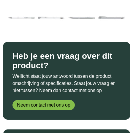
Sinterklaas
Katoenen draagtassen
Reflecterende polo's
Schoenen
Sleutelhangers en Lanyards
Kledingtassen
Reflecterende vesten
Sweaters
Snoepgoed
Koeltassen en Koelboxen
Regenkleding
T-Shirts
Spellen voor binnen en buiten
Koffers en Trolleys
Restauranttextiel
Vesten
Heb je een vraag over dit
Sport
Laptop hoezen en tassen
Schoenen
product?
Themapakketten
Matrozentassen
Schorten en Sloven
Wellicht staat jouw antwoord tussen de product
omschrijving of specificaties. Staat jouw vraag er
Veiligheid, Auto en Fiets
Opbergtassen
Sweaters
niet tussen? Neem dan contact met ons op
Vrije tijd en Strand
Opvouwbare tassen
T-Shirts
Neem contact met ons op
Waterflesjes
Papieren tassen
Veiligheidssignalering en Verlichting