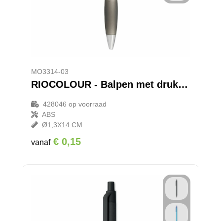
MO3314-03
RIOCOLOUR - Balpen met drukmechanisme
428046
op voorraad
ABS
Ø1,3X14 CM
€ 0,15
vanaf