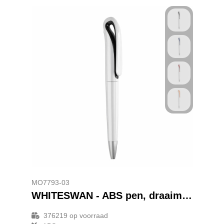
MO7793-03
WHITESWAN - ABS pen, draaimechanisme
376219
op voorraad