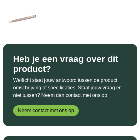
Sinterklaas
Katoenen draagtassen
Reflecterende polo's
Schoenen
Sleutelhangers en Lanyards
Kledingtassen
Reflecterende vesten
Sweaters
Snoepgoed
Koeltassen en Koelboxen
Regenkleding
T-Shirts
Spellen voor binnen en buiten
Koffers en Trolleys
Restauranttextiel
Vesten
Heb je een vraag over dit
Sport
Laptop hoezen en tassen
Schoenen
product?
Themapakketten
Matrozentassen
Schorten en Sloven
Wellicht staat jouw antwoord tussen de product
omschrijving of specificaties. Staat jouw vraag er
Veiligheid, Auto en Fiets
Opbergtassen
Sweaters
niet tussen? Neem dan contact met ons op
Vrije tijd en Strand
Opvouwbare tassen
T-Shirts
Neem contact met ons op
Waterflesjes
Papieren tassen
Veiligheidssignalering en Verlichting