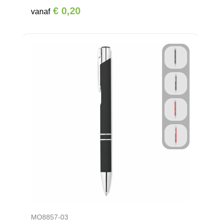
€ 0,20
vanaf
MO8857-03