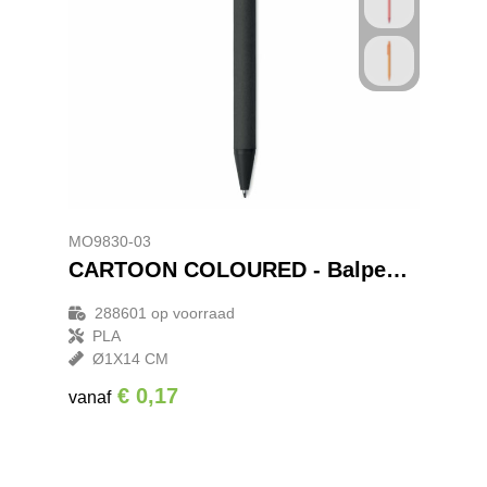
MO9830-03
CARTOON COLOURED - Balpen van papier/maïs PLA
288601
op voorraad
PLA
Ø1X14 CM
€ 0,17
vanaf