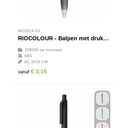
MO3314-03
RIOCOLOUR - Balpen met drukmechanisme
428046
op voorraad
ABS
Ø1,3X14 CM
€ 0,15
vanaf