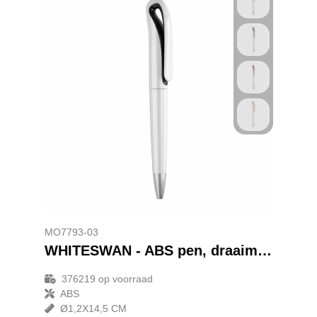
MO7793-03
WHITESWAN - ABS pen, draaimechanisme
376219
op voorraad
ABS
Ø1,2X14,5 CM