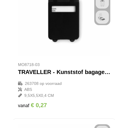
MO8718-03
TRAVELLER - Kunststof bagagelabel
263708
op voorraad
ABS
9,5X5,5X0,4 CM
€ 0,27
vanaf