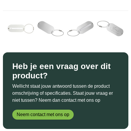
Sinterklaas
Katoenen draagtassen
Reflecterende polo's
Schoenen
Sleutelhangers en Lanyards
Kledingtassen
Reflecterende vesten
Sweaters
Snoepgoed
Koeltassen en Koelboxen
Regenkleding
T-Shirts
Spellen voor binnen en buiten
Koffers en Trolleys
Restauranttextiel
Vesten
Sport
Laptop hoezen en tassen
Schoenen
Heb je een vraag over dit
product?
Themapakketten
Matrozentassen
Schorten en Sloven
Wellicht staat jouw antwoord tussen de product
Veiligheid, Auto en Fiets
Opbergtassen
Sweaters
omschrijving of specificaties. Staat jouw vraag er
niet tussen? Neem dan contact met ons op
Vrije tijd en Strand
Opvouwbare tassen
T-Shirts
Neem contact met ons op
Waterflesjes
Papieren tassen
Veiligheidssignalering en Verlichting