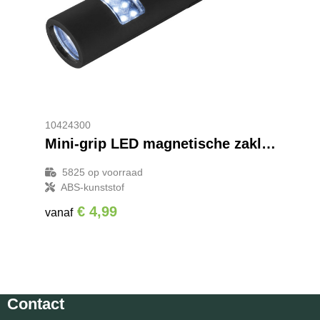
10424300
Mini-grip LED magnetische zaklamp
5825
op voorraad
ABS-kunststof
€ 4,99
vanaf
Contact