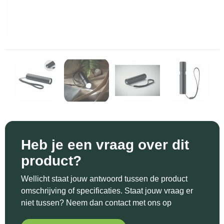
Sinterklaas
Katoenen draagtassen
Reflecterende polo's
Schoenen
Sleutelhangers en Lanyards
Kledingtassen
Reflecterende vesten
Sweaters
Snoepgoed
Koeltassen en Koelboxen
Regenkleding
T-Shirts
Spellen voor binnen en buiten
Koffers en Trolleys
Restauranttextiel
Vesten
Sport
Laptop hoezen en tassen
Schoenen
Themapakketten
Matrozentassen
Schorten en Sloven
Heb je een vraag over dit
Veiligheid, Auto en Fiets
Opbergtassen
Sweaters
product?
Vrije tijd en Strand
Opvouwbare tassen
T-Shirts
Wellicht staat jouw antwoord tussen de product
omschrijving of specificaties. Staat jouw vraag er
Waterflesjes
Papieren tassen
Veiligheidssignalering en Verlichting
niet tussen? Neem dan contact met ons op