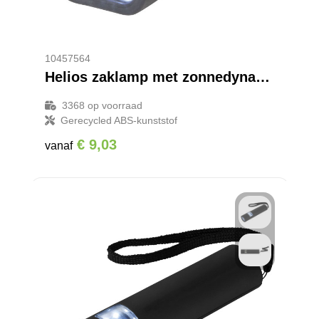
10457564
Helios zaklamp met zonnedynamo van gerecycled plastic met karabijnhaak
3368
op voorraad
Gerecycled ABS-kunststof
€ 9,03
vanaf